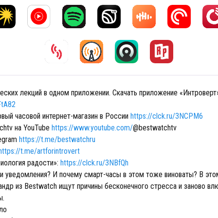
еских лекций в одном приложении. Скачать приложение «Интроверт
3FtA82
рвый часовой интернет-магазин в России
https://clck.ru/3NCPM6
chtv на YouTube
https://www.youtube.com/
@bestwatchtv
legram
https://t.me/bestwatchru
https://t.me/artforintrovert
иология радости»:
https://clck.ru/3NBfQh
ли уведомления? И почему смарт-часы в этом тоже виноваты? В это
андр из Bestwatch ищут причины бесконечного стресса и заново вл
ы.
ло