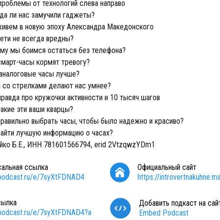
роблемы от технологий слева направо
а ли нас замучили гаджеты?
ивем в новую эпоху Александра Македонского
ети не всегда вредны?
му мы боимся остаться без телефона?
март-часы кормят тревогу?
аналоговые часы лучше?
 со стрелками делают нас умнее?
равда про кружочки активности и 10 тысяч шагов
акие эти ваши кварцы?
равильно выбрать часы, чтобы было надежно и красиво?
айти лучшую информацию о часах?
йко Б.Е., ИНН 781601566794, erid 2VtzqwzYDm1
сальная ссылка
Официальный сайт
/podcast.ru/e/7syXtFDNAD4
https://introvertnakuhne.ma
сылка
Добавить подкаст на сай
/podcast.ru/e/7syXtFDNAD4?a
Embed Podcast