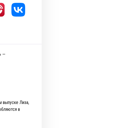
» —
м выпуске Лиза,
юбляются в