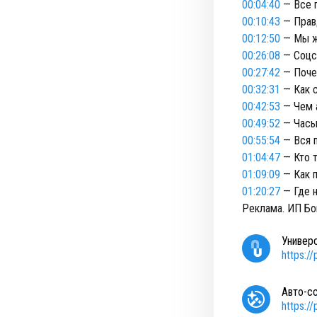
00:04:40
— Все п
00:10:43
— Правд
00:12:50
— Мы ж
00:26:08
— Соцс
00:27:42
— Поче
00:32:31
— Как с
00:42:53
— Чем 
00:49:52
— Часы
00:55:54
— Вся п
01:04:47
— Кто т
01:09:09
— Как п
01:20:27
— Где н
Реклама. ИП Бо
Универ
https:/
Авто-с
https:/