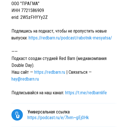
ООО "ПРАГМА"
ИНН 7721586909
erid: 2W5zFHYYy2Z
Подпишись на подкаст, чтобы не пропустить новые
выпуски:
https://redbarn.ru/podcast/rabotnik-mesyatsa/
——
Подкаст создан студией Red Barn (медиакомпания
Double Day).
Наш сайт —
https://redbarn.ru
| Связаться —
hay@redbarn.ru
Подписывайся на наш канал:
https://t.me/redbarnlife
Универсальная ссылка
https://podcast.ru/e/7lvm~gEj0Hk