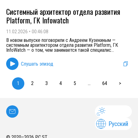
Системный архитектор отдела развития
Platform, ГК Infowatch
11.02.2026
•
00:46:08
В новом выпуске поговорили с Андреем Кузекиным —
системным архитектором отдела развития Platform, ГК
InfoWatch — о том, чем занимается такой специалис
...
Слушать эпизод
1
2
3
4
5
...
64
>
Русский
© 2020–
2026
PC.ST