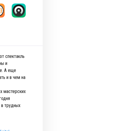
ют спектакль
ны и
е. А еще
ть и в чем на
их мастерских
годня
 в трудных