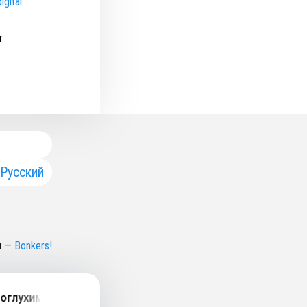
igital
т
Русский
н
—
Bonkers!
лухими людьми изменил актеров, зрителей и театр