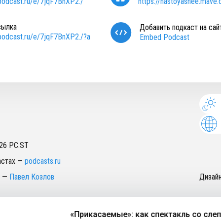
/podcast.ru/e/7jqF7BnXP2./
https://nastoyashee.mave.d
сылка
Добавить подкаст на сай
/podcast.ru/e/7jqF7BnXP2./?a
Embed Podcast
26
PC.ST
астах
—
podcasts.ru
—
Павел Козлов
Дизай
«Прикасаемые»: как спектакль со слепог