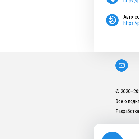
https:/
Авто-с
https:/
© 2020–
20
Все о подк
Разработка