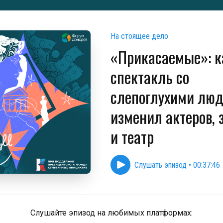
На стоящее дело
«Прикасаемые»: к
спектакль со
слепоглухими лю
изменил актеров, 
и театр
Слушать эпизод
•
00:37:46
Слушайте эпизод на любимых платформах: