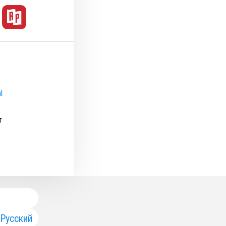
l
т
Русский