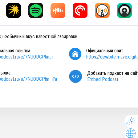
с необычный вкус известной газировки
сальная ссылка
Официальный сайт
/podcast.ru/e/7NUODCPhn_i
https://qewbite.mave.digita
сылка
Добавить подкаст на сай
/podcast.ru/e/7NUODCPhn_i?a
Embed Podcast