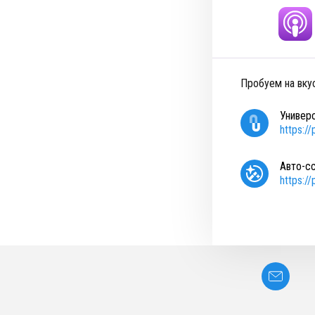
Пробуем на вку
Универ
https:/
Авто-с
https:/