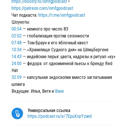
https://boosty.to/omfgpodcast
•
https://patreon.com/omfgpodcast
Чат подкаста:
https://t.me/omfgpodcast
Шоуноты:
00:54
— немного про число 83
02:02
— глобализация против сезонности
07:48
— Том Браун и его яблочный квест
10:34
— «Хранилище Судного дня» на Шпицбергене
14:43
— индейские перья: цвета, надрезы и ритуал «ку»
24:00
— федора: от одноименной пьесы к бренду Red
Hat
32:59
— капсульная эндоскопия вместо заглатывания
шланга
Ведущие: Илья, Витя и
Ваня
Универсальная ссылка
https://podcast.ru/e/7EpuXvpYzwd