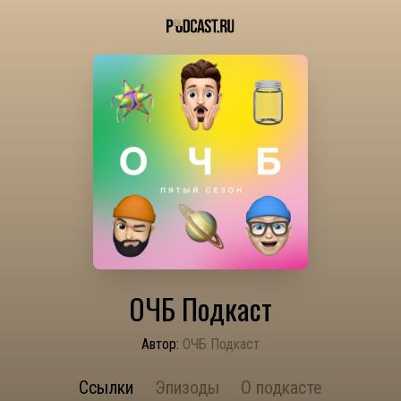
ОЧБ Подкаст
Автор:
ОЧБ Подкаст
Ссылки
Эпизоды
О подкасте