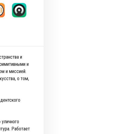
странства и
примитивными и
м и миссией.
усства, о том,
идентского
 уличного
птура. Работает