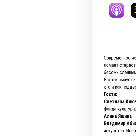
Современное иск
ломает стереоти
бессмысленным,
В этом выпуске
кто и как подд
Гости:
Светлана Клю
фонда культурны
Алина Яшина
—
Владимир Аби
искусства. Испо