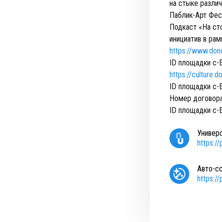
на стыке различ
Паблик-Арт Фес
Подкаст «На ст
инициатив в ра
https://www.don
ID площадки c
https://culture.
ID площадки c
Номер договор
ID площадки c-
Универ
https:/
Авто-с
https:/