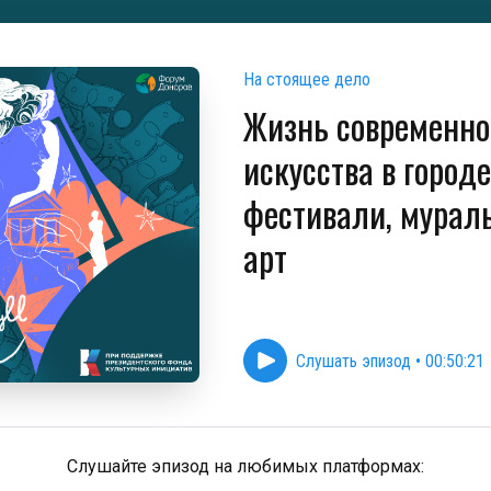
На стоящее дело
Жизнь современно
искусства в городе
фестивали, муралы
арт
Слушать эпизод
•
00:50:21
Слушайте эпизод на любимых платформах: