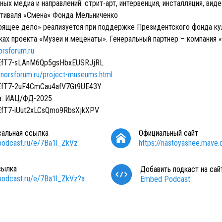
ных медиа и направлений: стрит-арт, интервенция, инсталляция, виде
тиваля «Смена» Фонда Мельниченко
оящее дело» реализуется при поддержке Президентского фонда ку
мках проекта «Музеи и меценаты». Генеральный партнер – компания 
orsforum.ru
-EfT7-sLAnM6Qp5gsHbxEUSRJjRL
donorsforum.ru/project-museums.html
-EfT7-2uF4CmCau4afV7Gt9UE43Y
а: ИАЦ/ФД-2025
EfT7-iUut2xLCsQmo9RbsXjkXPV
сальная ссылка
Официальный сайт
/podcast.ru/e/7Ba1l_ZkVz
https://nastoyashee.mave.d
сылка
Добавить подкаст на сай
/podcast.ru/e/7Ba1l_ZkVz?a
Embed Podcast