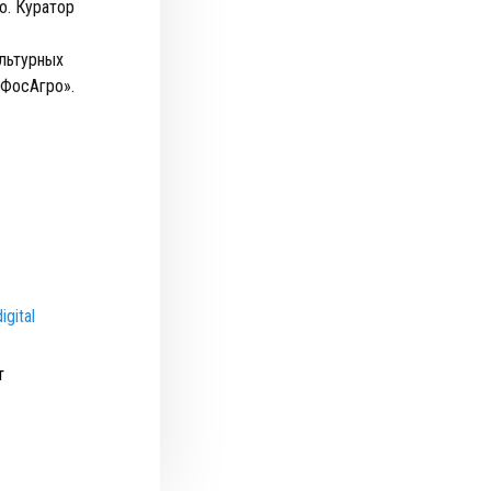
о. Куратор
льтурных
«ФосАгро».
igital
т