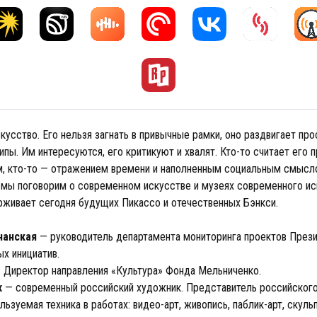
усство. Его нельзя загнать в привычные рамки, оно раздвигает про
пы. Им интересуются, его критикуют и хвалят. Кто-то считает его 
 кто-то — отражением времени и наполненным социальным смысло
 мы поговорим о современном искусстве и музеях современного иск
ерживает сегодня будущих Пикассо и отечественных Бэнкси.
чанская
— руководитель департамента мониторинга проектов През
х инициатив.
 Директор направления «Культура» Фонда Мельниченко.
х
— современный российский художник. Представитель российского
льзуемая техника в работах: видео-арт, живопись, паблик-арт, скуль