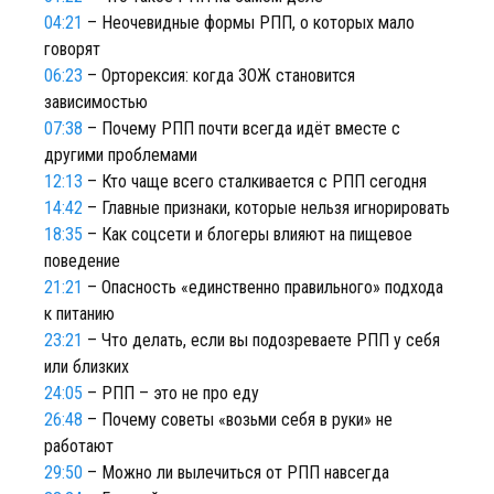
04:21
– Неочевидные формы РПП, о которых мало
говорят
06:23
– Орторексия: когда ЗОЖ становится
зависимостью
07:38
– Почему РПП почти всегда идёт вместе с
другими проблемами
12:13
– Кто чаще всего сталкивается с РПП сегодня
14:42
– Главные признаки, которые нельзя игнорировать
18:35
– Как соцсети и блогеры влияют на пищевое
поведение
21:21
– Опасность «единственно правильного» подхода
к питанию
23:21
– Что делать, если вы подозреваете РПП у себя
или близких
24:05
– РПП – это не про еду
26:48
– Почему советы «возьми себя в руки» не
работают
29:50
– Можно ли вылечиться от РПП навсегда