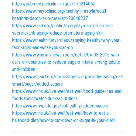
https://pubmed.ncbi.nlm.nih.gov/17921406/
https://www.mayoclinic.org/healthy-lifestyle/adult-
health/in-depth/skin-care/art-20048237
https://www.aad.org/public/everyday-care/skin-care-
secrets/anti-aging/reduce-premature-aging-skin
https://www.health.harvard.edu/staying-healthy/why-your-
face-ages-and-what-you-can-do
https://www.who.int/news-room/detail/04-03-2015-who-
calls-on-countries-to-reduce-sugars-intake-among-adults-
and-children
https://www.heart.org/en/healthy-living/healthy-eating/eat-
smart/sugar/added-sugars
https://www.nhs.uk/live-well/eat-well/food-guidelines-and-
food-labels/water-drinks-nutrition/
https://www.myplate.gov/eathealthy/added-sugars
https://www.nhs.uk/live-well/eat-well/how-to-eat-a-
balanced-diet/how-to-cut-down-on-sugar-in-your-diet/