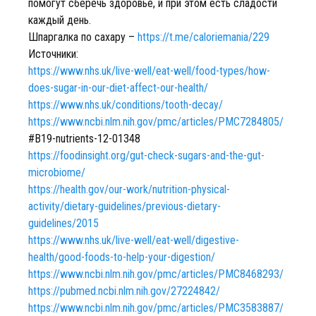
помогут сберечь здоровье, и при этом есть сладости
каждый день.
Шпаргалка по сахару –
https://t.me/caloriemania/229
Источники:
https://www.nhs.uk/live-well/eat-well/food-types/how-
does-sugar-in-our-diet-affect-our-health/
https://www.nhs.uk/conditions/tooth-decay/
https://www.ncbi.nlm.nih.gov/pmc/articles/PMC7284805/
#B19-nutrients-12-01348
https://foodinsight.org/gut-check-sugars-and-the-gut-
microbiome/
https://health.gov/our-work/nutrition-physical-
activity/dietary-guidelines/previous-dietary-
guidelines/2015
https://www.nhs.uk/live-well/eat-well/digestive-
health/good-foods-to-help-your-digestion/
https://www.ncbi.nlm.nih.gov/pmc/articles/PMC8468293/
https://pubmed.ncbi.nlm.nih.gov/27224842/
https://www.ncbi.nlm.nih.gov/pmc/articles/PMC3583887/