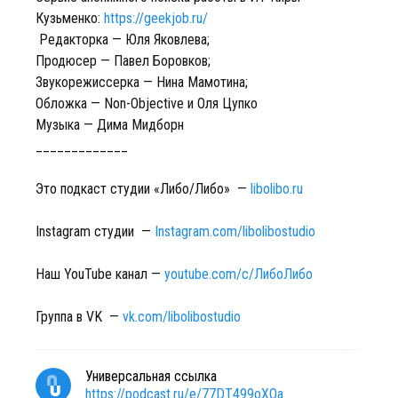
Кузьменко:
https://geekjob.ru/
Редакторка — Юля Яковлева;
Продюсер — Павел Боровков;
Звукорежиссерка — Нина Мамотина;
Обложка — Non-Objective и Оля Цупко
Музыка — Дима Мидборн
_____________
Это подкаст студии «Либо/Либо» —
libolibo.ru
Instagram студии —
Instagram.com/libolibostudio
Наш YouTube канал —
youtube.com/c/ЛибоЛибо
Группа в VK —
vk.com/libolibostudio
Универсальная ссылка
https://podcast.ru/e/77DT499oXOa