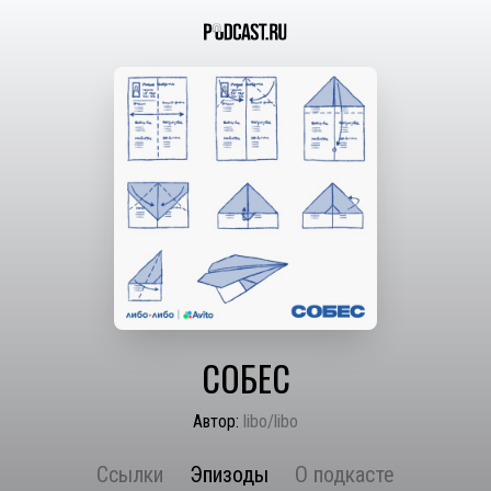
СОБЕС
Автор:
libo/libo
Ссылки
Эпизоды
О подкасте