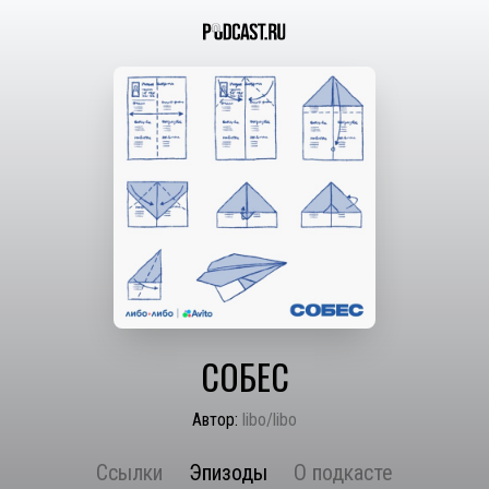
СОБЕС
Автор:
libo/libo
Ссылки
Эпизоды
О подкасте