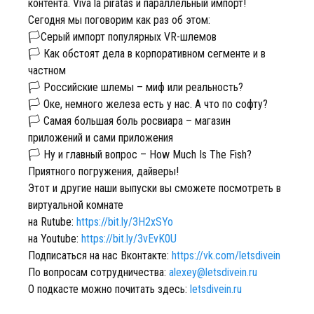
контента. Viva la piratas и параллельный импорт!
Сегодня мы поговорим как раз об этом:
🏳️Серый импорт популярных VR-шлемов
🏳️ Как обстоят дела в корпоративном сегменте и в
частном
🏳️ Российские шлемы – миф или реальность?
🏳️ Оке, немного железа есть у нас. А что по софту?
🏳️ Самая большая боль росвиара – магазин
приложений и сами приложения
🏳️ Ну и главный вопрос – How Much Is The Fish?
Приятного погружения, дайверы!
Этот и другие наши выпуски вы сможете посмотреть в
виртуальной комнате
на Rutube:
https://bit.ly/3H2xSYo
на Youtube:
https://bit.ly/3vEvK0U
Подписаться на нас Вконтакте:
https://vk.com/letsdivein
По вопросам сотрудничества:
alexey@letsdivein.ru
О подкасте можно почитать здесь:
letsdivein.ru