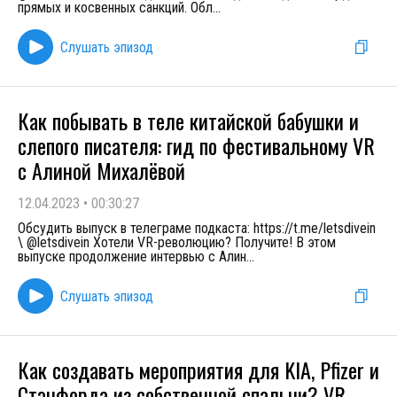
прямых и косвенных санкций. Обл
...
Слушать эпизод
Как побывать в теле китайской бабушки и
слепого писателя: гид по фестивальному VR
с Алиной Михалëвой
12.04.2023
•
00:30:27
Обсудить выпуск в телеграме подкаста: https://t.me/letsdivein
\ @letsdivein Хотели VR-революцию? Получите! В этом
выпуске продолжение интервью с Алин
...
Слушать эпизод
Как создавать мероприятия для KIA, Pfizer и
Стэнфорда из собственной спальни? VR-