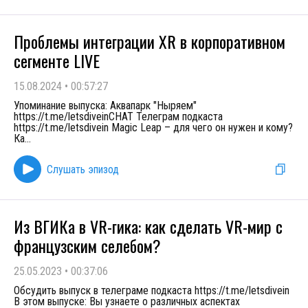
Проблемы интеграции XR в корпоративном
сегменте LIVE
15.08.2024
•
00:57:27
Упоминание выпуска: Аквапарк "Ныряем"
https://t.me/letsdiveinCHAT Телеграм подкаста
https://t.me/letsdivein Magic Leap – для чего он нужен и кому?
Ка
...
Слушать эпизод
Из ВГИКа в VR-гика: как сделать VR-мир с
французским селебом?
25.05.2023
•
00:37:06
Обсудить выпуск в телеграме подкаста https://t.me/letsdivein
В этом выпуске: Вы узнаете о различных аспектах