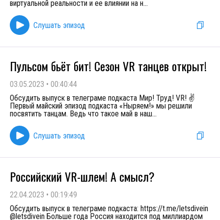
виртуальной реальности и ее влиянии на н
...
Слушать эпизод
Пульсом бьёт бит! Сезон VR танцев открыт!
03.05.2023
•
00:40:44
Обсудить выпуск в телеграме подкаста Мир! Труд! VR! ✌️
Первый майский эпизод подкаста «Ныряем!» мы решили
посвятить танцам. Ведь что такое май в наш
...
Слушать эпизод
Российский VR-шлем! А смысл?
22.04.2023
•
00:19:49
Обсудить выпуск в телеграме подкаста: https://t.me/letsdivein
@letsdivein Больше года Россия находится под миллиардом