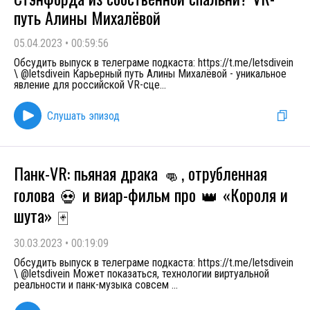
путь Алины Михалëвой
05.04.2023
•
00:59:56
Обсудить выпуск в телеграме подкаста: https://t.me/letsdivein
\ @letsdivein Карьерный путь Алины Михалёвой - уникальное
явление для российской VR-сце
...
Слушать эпизод
Панк-VR: пьяная драка
, отрубленная
👊
голова
и виар-фильм про
«Короля и
💀
👑
шута»
🃏
30.03.2023
•
00:19:09
Обсудить выпуск в телеграме подкаста: https://t.me/letsdivein
\ @letsdivein Может показаться, технологии виртуальной
реальности и панк-музыка совсем
...