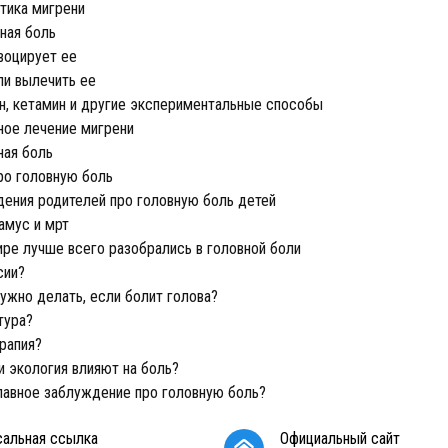
тика мигрени
ная боль
воцирует ее
и вылечить ее
н, кетамин и другие экспериментальные способы
ное лечение мигрени
ая боль
о головную боль
ения родителей про головную боль детей
амус и мрт
ире лучше всего разобрались в головной боли
сии?
ужно делать, если болит голова?
тура?
рапия?
и экология влияют на боль?
лавное заблуждение про головную боль?
сальная ссылка
Официальный сайт