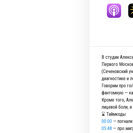
В студии Алекс
Первого Москов
(Сеченовский ун
диагностике и 
Говорим про го
фантомную — как
Кроме того, Ал
лицевой боли, и
⌛ Таймкоды:
00:00
— погнали
05:48
— про миг