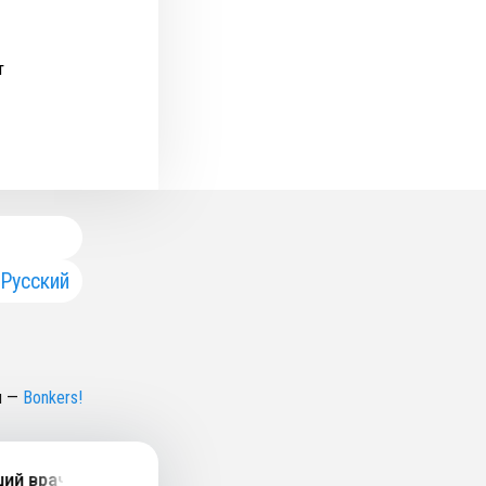
т
Русский
н
—
Bonkers!
врач в Европе про мигрень, кластерную и фантомную бол