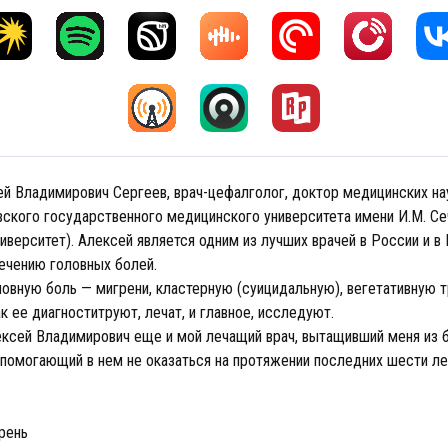
ей Владимирович Сергеев, врач-цефалголог, доктор медицинских нау
ского государственного медицинского университета имени И.М. Се
иверситет). Алексей является одним из лучших врачей в России и в 
лечению головных болей.
ловную боль — мигрени, кластерную (суицидальную), вегетативную 
 ее диагноститруют, лечат, и главное, исследуют.
ексей Владимирович еще и мой лечащий врач, вытащивший меня из 
 помогающий в нем не оказаться на протяжении последних шести ле
рень