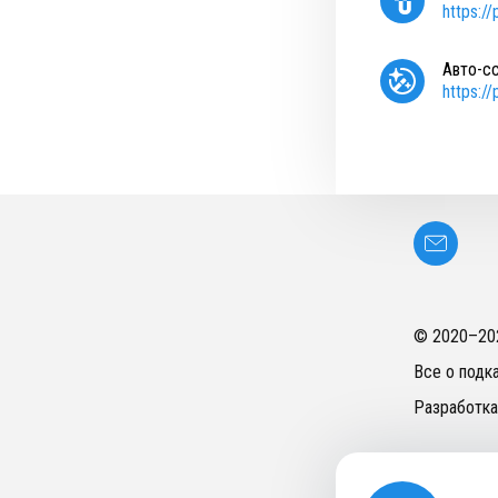
https:/
Авто-с
https:/
© 2020–
20
Все о подк
Разработка