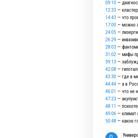
09:10
— диагнос
12:33
— кластер
14:43
— что про
17:00
— можно л
24:05
— лизерги
26:29
— инвазив
28:03
— фантомн
31:02
— мифы пр
39:13
— заблужд
42:08
— гипотал
43:30
— где в м
44:44
— а в Рос
46:01
— что не н
47:23
— акупунк
48:11
— психоте
49:06
— климат 
50:48
— какое г
Универ