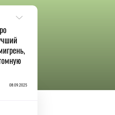
ро
учший
мигрень,
томную
08.09.2025