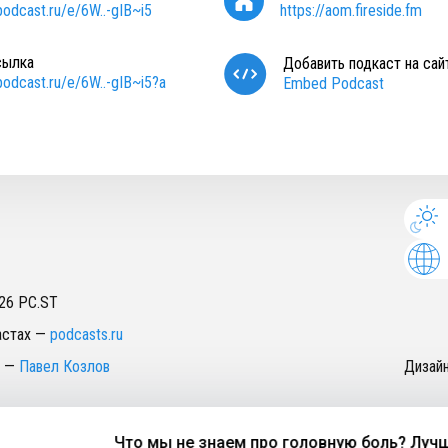
/podcast.ru/e/6W..-gIB~i5
https://aom.fireside.fm
сылка
Добавить подкаст на сай
/podcast.ru/e/6W..-gIB~i5?a
Embed Podcast
26
PC.ST
астах
—
podcasts.ru
—
Павел Козлов
Дизай
Что мы не знаем про головную боль? Лучший 