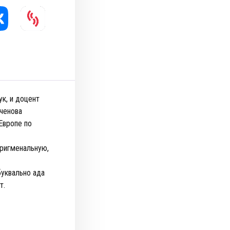
к, и доцент
ченова
Европе по
тригменальную,
буквально ада
т.