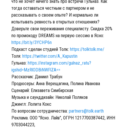
что не хочет ничего знать про встречи Гульназ. Как
тогда оставаться честным с партнером и не
рассказывать о своем опыте? И нормально ли
испытывать ревность в открытых отношениях?
Доверьте свои переживания специалисту. Скидка 20%
по промокоду DREAMS на первую сессию в Ясно:
https://bit.ly/3YCHP6n
Подкаст сделан студией Толк:
https://tolktolk.me/
Толя:
https://twitter.com/A_Kapustin
Гульназ:
https://instagram.com/gulnaz_ratu?
igshid=MzRlODBiNWFlZA==
Рассказчик: Даниил Трабун
Продюсеры: Анна Верещагина, Полина Иванова
Сценарий: Елизавета Симбирская
Музыка и саунддизайн: Николай Поляков
Джингл: Лолита Кокс
По вопросам сотрудничества:
partners@tolk.earth
Реклама. ООО "Ясно. Лайв", ОГРН 1217700387442, ИНН
9703044223,