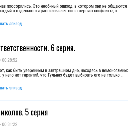
ьназ поссорились. Это необчный эпизод, в котором они не общаются
каждый в отдельности рассказывает свою версию конфликта, к
...
шать эпизод
ответственности. 6 серия.
•
00:28:52
ает, как быть уверенным в завтрашнем дне, находясь в немоногамны
 у него нет гарантий, что Гульназ будет выбирать его не только
...
шать эпизод
иколов. 5 серия
•
00:31:22