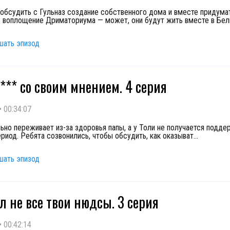
 обсудить с Гульназ создание собственного дома и вместе придума
 воплощение Дриматориума — может, они будут жить вместе в Бел
шать эпизод
*** со своим мнением. 4 серия
•
00:34:07
льно переживает из-за здоровья папы, а у Толи не получается подде
риод. Ребята созвонились, чтобы обсудить, как оказыват
...
шать эпизод
л не все твои нюдсы. 3 серия
•
00:42:14