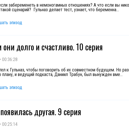
если забеременеть в немоногамных отношениях? А что если вы нико
такой сценарий? Гульназ делает тест, узнает, что беременна
...
шать эпизод
 они долго и счастливо. 10 серия
•
00:36:28
тел к Гульназ, чтобы поговорить об их совместном будущем. Но ра
о плану, и ведущий подкаста, Даниил Трабун, был вынужден вме
...
шать эпизод
 появилась другая. 9 серия
•
00:25:14