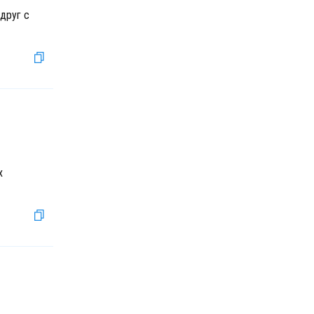
 друг с
х