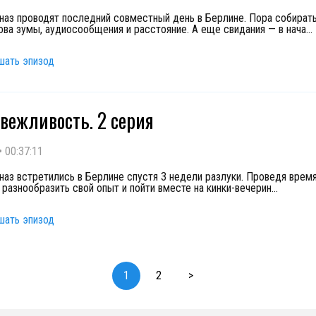
ьназ проводят последний совместный день в Берлине. Пора собирать
ова зумы, аудиосообщения и расстояние. А еще свидания — в нача
...
шать эпизод
вежливость. 2 серия
•
00:37:11
ьназ встретились в Берлине спустя 3 недели разлуки. Проведя врем
 разнообразить свой опыт и пойти вместе на кинки-вечерин
...
шать эпизод
1
2
>