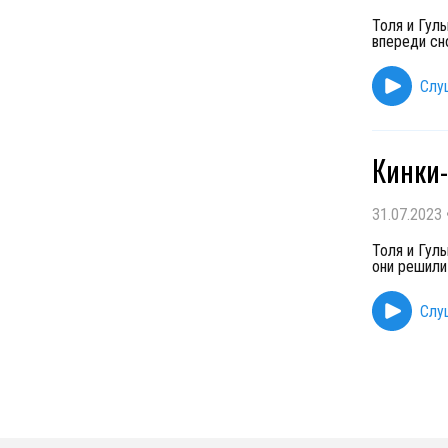
Толя и Гул
впереди сн
Слу
Кинки-
31.07.2023
Толя и Гул
они решили
Слу