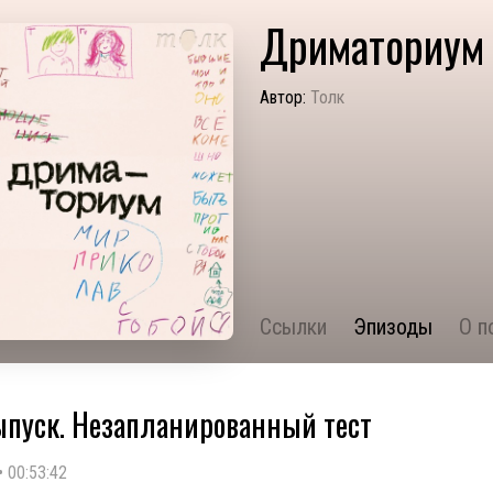
Дриматориум
Автор:
Толк
Ссылки
Эпизоды
О п
пуск. Незапланированный тест
•
00:53:42