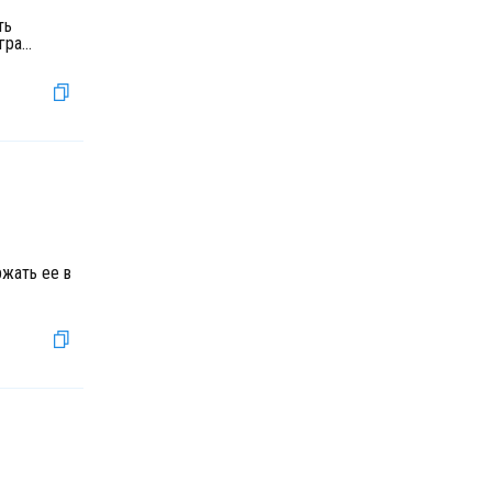
ть
гра
...
ржать ее в