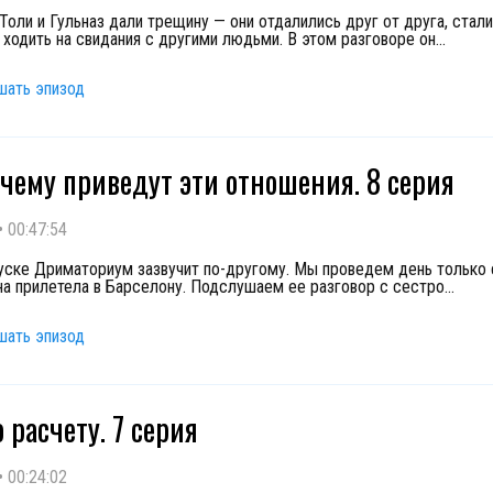
Толи и Гульназ дали трещину — они отдалились друг от друга, стал
 ходить на свидания с другими людьми. В этом разговоре он
...
шать эпизод
 чему приведут эти отношения. 8 серия
•
00:47:54
уске Дриматориум зазвучит по-другому. Мы проведем день только с
на прилетела в Барселону. Подслушаем ее разговор с сестро
...
шать эпизод
 расчету. 7 серия
•
00:24:02