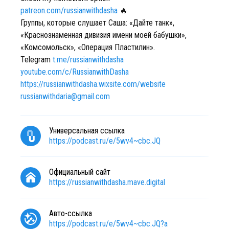
patreon.com/russianwithdasha
🔥
Группы, которые слушает Саша: «Дайте танк»,
«Краснознаменная дивизия имени моей бабушки»,
«Комсомольск», «Операция Пластилин».
Telegram
t.me/russianwithdasha
youtube.com/c/RussianwithDasha
https://russianwithdasha.wixsite.com/website
russianwithdaria@gmail.com
Универсальная ссылка
https://podcast.ru/e/5wv4~cbc.JQ
Официальный сайт
https://russianwithdasha.mave.digital
Авто-ссылка
https://podcast.ru/e/5wv4~cbc.JQ?a