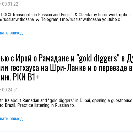
•
00:31:22
DOCX transcripts in Russian and English & Check my homework option
/russianwithdasha 🔥 Telegram t.me/russianwithdasha youtube.c
...
шать эпизод
ью с Ирой о Рамадане и "gold diggers" в Ду
ии гестхауса на Шри-Ланке и о переезде в
ию. РКИ B1+
•
00:24:51
th Ira about Ramadan and "gold diggers" in Dubai, opening a guesthouse 
o Brazil. Practice listening in Russian fo
...
шать эпизод