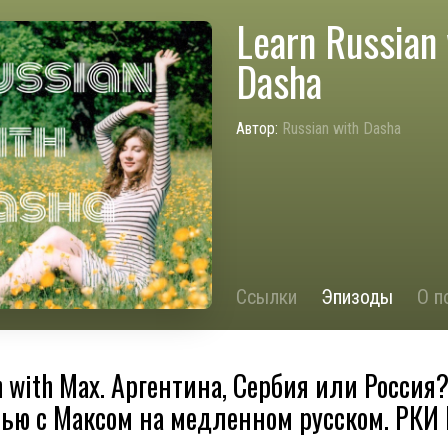
Learn Russian 
Dasha
Автор:
Russian with Dasha
Ссылки
Эпизоды
О п
n with Max. Аргентина, Сербия или Россия
ью с Максом на медленном русском. РКИ