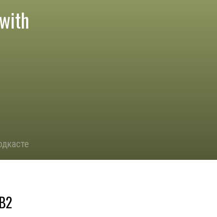
with
одкасте
?
 B2