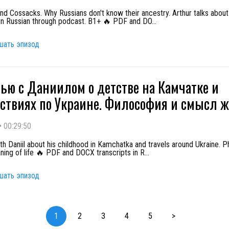
d Cossacks. Why Russians don't know their ancestry. Arthur talks about 
rn Russian through podcast. B1+ 🔥 PDF and DO
...
шать эпизод
ью с Даниилом о детстве на Камчатке и
ствиях по Украине. Философия и смысл 
•
00:29:50
th Daniil about his childhood in Kamchatka and travels around Ukraine. P
ning of life 🔥 PDF and DOCX transcripts in R
...
шать эпизод
1
2
3
4
5
>