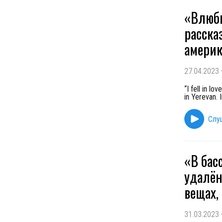
«Влюби
расска
америк
27.04.2023
“I fell in l
in Yerevan. 
Слу
«В бас
удалён
вещах,
31.03.2023