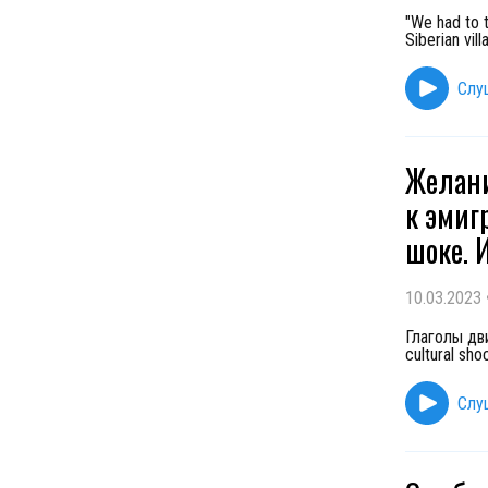
"We had to 
Siberian vil
Слу
Желани
к эмиг
шоке. 
10.03.2023
Глаголы дви
cultural sho
Слу