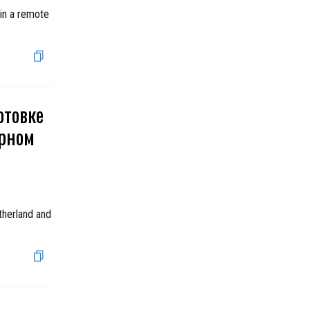
 in a remote
отовке
урном
therland and