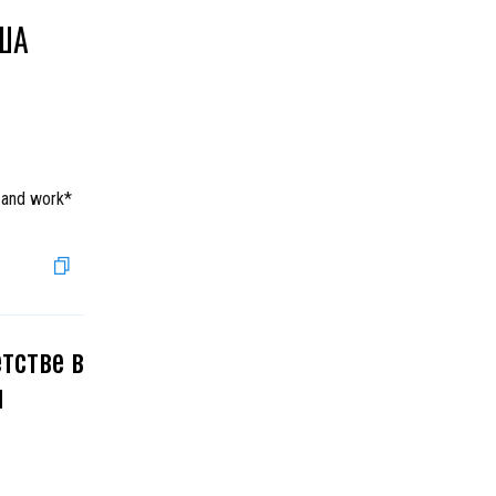
США
e and work*
тстве в
и