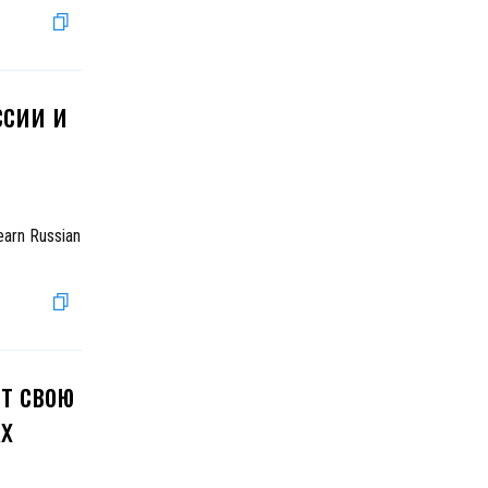
ссии и
earn Russian
ют свою
ах