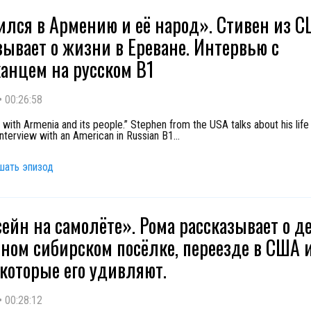
лся в Армению и её народ». Стивен из 
зывает о жизни в Ереване. Интервью с
анцем на русском B1
•
00:26:58
ove with Armenia and its people.” Stephen from the USA talks about his lif
Interview with an American in Russian B1
...
шать эпизод
сейн на самолёте». Рома рассказывает о де
ном сибирском посёлке, переезде в США 
 которые его удивляют.
•
00:28:12