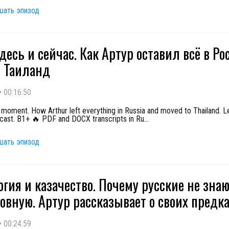
шать эпизод
десь и сейчас. Как Артур оставил всё в Ро
в Таиланд
•
00:16:50
e moment. How Arthur left everything in Russia and moved to Thailand. L
cast. B1+ 🔥 PDF and DOCX transcripts in Ru
...
шать эпизод
огия и казачество. Почему русские не зна
овную. Артур рассказывает о своих предк
•
00:24:59