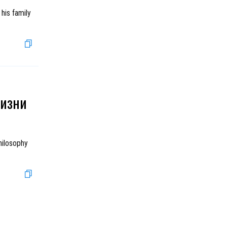
his family
жизни
hilosophy