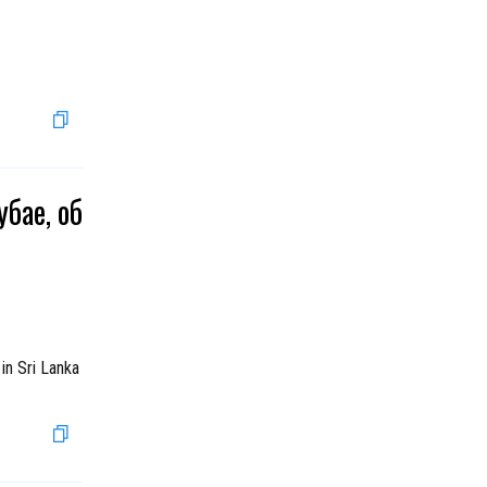
бае, об
in Sri Lanka