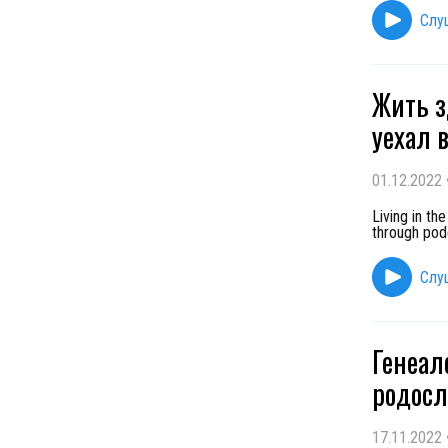
Слу
Жить з
уехал 
01.12.2022
Living in th
through pod
Слу
Генеал
родосл
17.11.2022