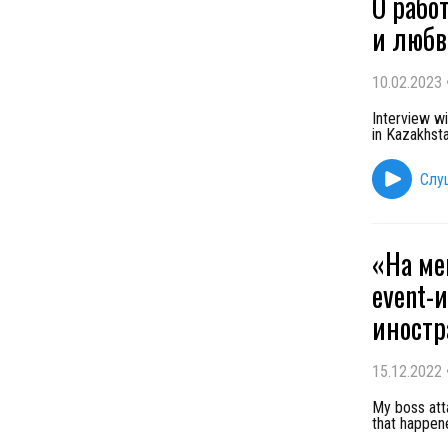
О рабо
и любв
10.02.2023
Interview w
in Kazakhsta
Слу
«На ме
event-
иностр
15.12.2022
My boss atta
that happen