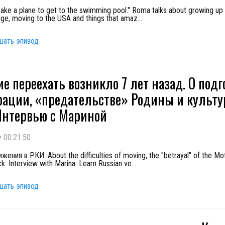
take a plane to get to the swimming pool." Roma talks about growing up
lage, moving to the USA and things that amaz
...
шать эпизод
е переехать возникло 7 лет назад. О подг
рации, «предательстве» Родины и культ
Интервью с Мариной
•
00:21:50
жения в РКИ. About the difficulties of moving, the "betrayal" of the Mo
ck. Interview with Marina. Learn Russian ve
...
шать эпизод