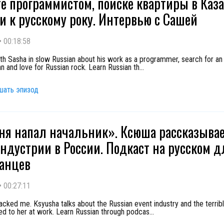
те программистом, поиске квартиры в Каз
и к русскому року. Интервью с Сашей
•
00:18:58
ith Sasha in slow Russian about his work as a programmer, search for a
n and love for Russian rock. Learn Russian th
...
шать эпизод
ня напал начальник». Ксюша рассказывае
индустрии в России. Подкаст на русском д
анцев
•
00:27:11
cked me. Ksyusha talks about the Russian event industry and the terribl
ed to her at work. Learn Russian through podcas
...