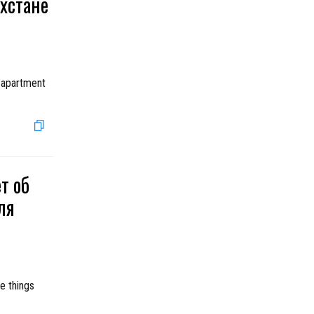
ахстане
n apartment
т об
ля
e things