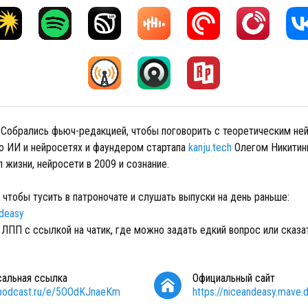
! Собрались фьюч-редакцией, чтобы поговорить с теоретическим не
о ИИ и нейросетях и фаундером стартапа
kanju.tech
Олегом Никитин
 жизни, нейросети в 2009 и сознание.
 чтобы тусить в патроночате и слушать выпуски на день раньше:
ndeasy
ЛПП с ссылкой на чатик, где можно задать едкий вопрос или сказа
сальная ссылка
Официальный сайт
/podcast.ru/e/5OOdKJnaeKm
https://niceandeasy.mave.di