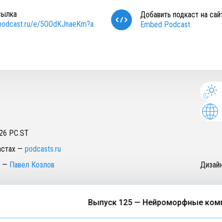
сылка
Добавить подкаст на сай
/podcast.ru/e/5OOdKJnaeKm?a
Embed Podcast
26
PC.ST
астах
—
podcasts.ru
—
Павел Козлов
Дизай
Выпуск 125 — Нейроморфные компь