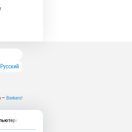
т
Русский
н
—
Bonkers!
ютеры, дневники Ньютона и смысл жизни