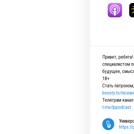
Привет, ребята
специалистом п
будущее, смысл
18+
Стать патроном,
boosty.to/nicea
Телеграм-канал 
t.me/lppodcast
Универ
https:/