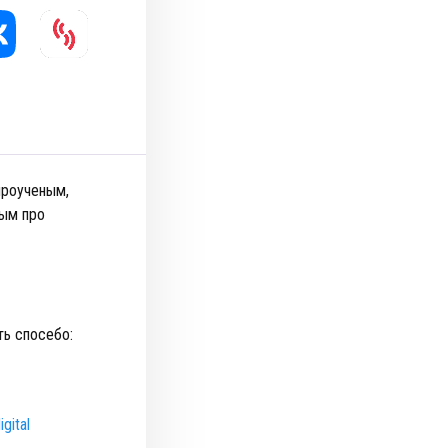
йроученым,
ым про
ть спосебо:
gital