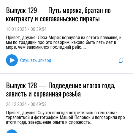
Выпуск 129 — Путь моряка, братан по
контракту и совгаваньские пираты
10.01.2025
•
00:39:54
Привет, друзья! Леха Моряк вернулся из пятого плавания, и
мы по традиции про это говорим: каково быть пять лет в
море, чем запомнился последний рейс,
...
Слушать эпизод
Выпуск 128 — Подведение итогов года,
зависть и сорванная резьба
26.12.2024
•
00:49:52
Привет, друзья! Спустя полгода встретились с гештальт-
терапевткой и фотографом Машей Поповой и поговорили про
итоги года, завершение опыта и сложность
...