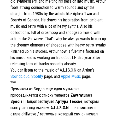
old synthesisers, and melting his passion into music. Arthur
feels strong connection to warm sounds and synths
straight from 1980s by the artists like Aphex Twin and
Boards of Canada. He draws his inspiration from ambient
music and retro with a lot of heavy synths. Also his
collection is full of dreampop and shoegaze music with
artists like Slowdive. That’s why he always wants to mix up
the dreamy elements of shoegaze with heavy retro-synths.
Finished up his studies, Arthur now is full-time focused on
his music and is working on his debut LP this year after
releasing tons of tracks recently already.
You can listen to the music of A.L.I.S.O.N on Arthur’s
Soundcloud
,
Spotify
page, and
Apple Music
page.
***
Прямиком из Бордо еще один музыкант
присоединяется к списку талантов
Zavtratunes
Special
. Поприветствуйте
Артура Тессье
, который
выступает под именем
A.L.I.S.O.N
, с его миксом в
стиле chillwave / retrowave, который сам он назвал