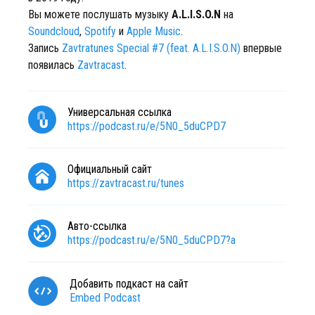
Вы можете послушать музыку
A.L.I.S.O.N
на
Soundcloud
,
Spotify
и
Apple Music
.
Запись
Zavtratunes Special #7 (feat. A.L.I.S.O.N)
впервые
появилась
Zavtracast
.
Универсальная ссылка
https://podcast.ru/e/5N0_5duCPD7
Официальный сайт
https://zavtracast.ru/tunes
Авто-ссылка
https://podcast.ru/e/5N0_5duCPD7?a
Добавить подкаст на сайт
Embed Podcast