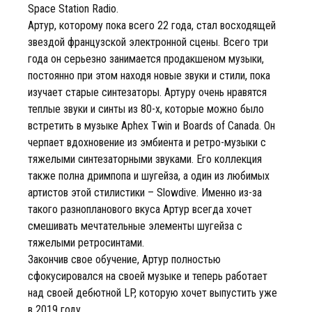
Space Station Radio.
Артур, которому пока всего 22 года, стал восходящей
звездой французской электронной сцены. Всего три
года он серьезно занимается продакшеном музыки,
постоянно при этом находя новые звуки и стили, пока
изучает старые синтезаторы. Артуру очень нравятся
теплые звуки и синты из 80-х, которые можно было
встретить в музыке Aphex Twin и Boards of Canada. Он
черпает вдохновение из эмбиента и ретро-музыки с
тяжелыми синтезаторными звуками. Его коллекция
также полна дримпопа и шугейза, а один из любимых
артистов этой стилистики – Slowdive. Именно из-за
такого разнопланового вкуса Артур всегда хочет
смешивать мечтательные элементы шугейза с
тяжелыми ретросинтами.
Закончив свое обучение, Артур полностью
сфокусировался на своей музыке и теперь работает
над своей дебютной LP, которую хочет выпустить уже
в 2019 году.