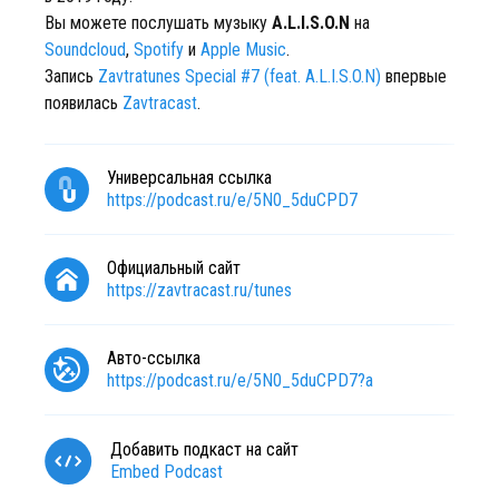
Вы можете послушать музыку
A.L.I.S.O.N
на
Soundcloud
,
Spotify
и
Apple Music
.
Запись
Zavtratunes Special #7 (feat. A.L.I.S.O.N)
впервые
появилась
Zavtracast
.
Универсальная ссылка
https://podcast.ru/e/5N0_5duCPD7
Официальный сайт
https://zavtracast.ru/tunes
Авто-ссылка
https://podcast.ru/e/5N0_5duCPD7?a
Добавить подкаст на сайт
Embed Podcast