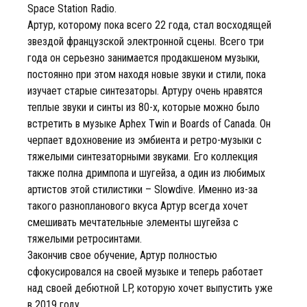
Space Station Radio.
Артур, которому пока всего 22 года, стал восходящей
звездой французской электронной сцены. Всего три
года он серьезно занимается продакшеном музыки,
постоянно при этом находя новые звуки и стили, пока
изучает старые синтезаторы. Артуру очень нравятся
теплые звуки и синты из 80-х, которые можно было
встретить в музыке Aphex Twin и Boards of Canada. Он
черпает вдохновение из эмбиента и ретро-музыки с
тяжелыми синтезаторными звуками. Его коллекция
также полна дримпопа и шугейза, а один из любимых
артистов этой стилистики – Slowdive. Именно из-за
такого разнопланового вкуса Артур всегда хочет
смешивать мечтательные элементы шугейза с
тяжелыми ретросинтами.
Закончив свое обучение, Артур полностью
сфокусировался на своей музыке и теперь работает
над своей дебютной LP, которую хочет выпустить уже
в 2019 году.