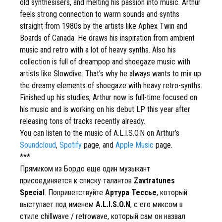
old synthesisers, and melting his passion into music. Arthur
feels strong connection to warm sounds and synths
straight from 1980s by the artists like Aphex Twin and
Boards of Canada. He draws his inspiration from ambient
music and retro with a lot of heavy synths. Also his
collection is full of dreampop and shoegaze music with
artists like Slowdive. That’s why he always wants to mix up
the dreamy elements of shoegaze with heavy retro-synths.
Finished up his studies, Arthur now is full-time focused on
his music and is working on his debut LP this year after
releasing tons of tracks recently already.
You can listen to the music of A.L.I.S.O.N on Arthur’s
Soundcloud
,
Spotify
page, and
Apple Music
page.
***
Прямиком из Бордо еще один музыкант
присоединяется к списку талантов
Zavtratunes
Special
. Поприветствуйте
Артура Тессье
, который
выступает под именем
A.L.I.S.O.N
, с его миксом в
стиле chillwave / retrowave, который сам он назвал