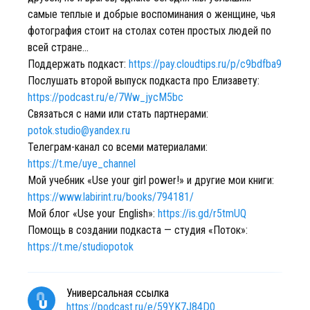
самые теплые и добрые воспоминания о женщине, чья
фотография стоит на столах сотен простых людей по
всей стране...
Поддержать подкаст:
https://pay.cloudtips.ru/p/c9bdfba9
Послушать второй выпуск подкаста про Елизавету:
https://podcast.ru/e/7Ww_jycM5bc
Связаться с нами или стать партнерами:
potok.studio@yandex.ru
Телеграм-канал со всеми материалами:
https://t.me/uye_channel
Мой учебник «Use your girl power!» и другие мои книги:
https://www.labirint.ru/books/794181/
Мой блог «Use your English»:
https://is.gd/r5tmUQ
Помощь в создании подкаста — студия «Поток»:
https://t.me/studiopotok
Универсальная ссылка
https://podcast.ru/e/59YK7J84D0_