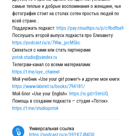
самые теплые и добрые воспоминания о женщине, чья
фотография стоит на столах сотен простых людей по
всей стране...
Поддержать подкаст:
https://pay.cloudtips.ru/p/c9bdfba9
Послушать второй выпуск подкаста про Елизавету:
https://podcast.ru/e/7Ww_jycM5bc
Связаться с нами или стать партнерами:
potok.studio@yandex.ru
Телеграм-канал со всеми материалами:
https://t.me/uye_channel
Мой учебник «Use your girl power!» и другие мои книги:
https://www.labirint.ru/books/794181/
Мой блог «Use your English»:
https://is.gd/r5tmUQ
Помощь в создании подкаста — студия «Поток»:
https://t.me/studiopotok
Универсальная ссылка
https://podcast.ru/e/59YK7J84D0_