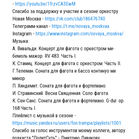
-
https://youtu.be/1frzvCA3EwM
Спасибо за поддержку и участие в сезоне оркестру
Новая Москва -
https://vk.com/club186476740
Телеграмм-канал -
https://t.me/novaya_moskvaa
Instagram -
https://www.instagram.com/novaya_moskva/
Музыка:
А. Вивальди. Концерт для фагота с оркестром ми-
бемоль мажор. RV 483. Часть I.
К. Стамиц. Концерт для фагота с оркестром. Часть II.
Г.Телеман. Соната для фагота и бассо континуо ми
минор.
П. Хиндемит. Соната для фагота и фортепиано.
И. Стравинский. Весна Священная. Соло фагота.
К. Сен-Санс. Соната для фагота и фортепиано. G-dur. op.
168.Часть I.
Плейлист с музыкой в сезоне -
https://music.yandex.ru/users/fon.trampa/playlists/1001
Спасибо за голос инструментов моему коллеге, автору
подкаста "ПолитСуть" - Дмитрию Дивакову.