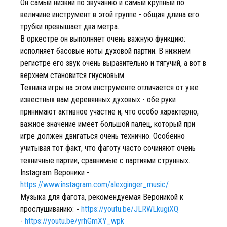
Он самый низкий по звучанию и самый крупный по
величине инструмент в этой группе - общая длина его
трубки превышает два метра.
В оркестре он выполняет очень важную функцию:
исполняет басовые ноты духовой партии. В нижнем
регистре его звук очень выразительно и тягучий, а вот в
верхнем становится гнусновым.
Техника игры на этом инструменте отличается от уже
известных вам деревянных духовых - обе руки
принимают активное участие и, что особо характерно,
важное значение имеет большой палец, который при
игре должен двигаться очень технично. Особенно
учитывая тот факт, что фаготу часто сочиняют очень
техничные партии, сравнимые с партиями струнных.
Instagram Вероники -
https://www.instagram.com/alexginger_music/
Музыка для фагота, рекомендуемая Вероникой к
прослушиванию:
-
https://youtu.be/JLRWLkugiXQ
-
https://youtu.be/yrhGmXY_wpk