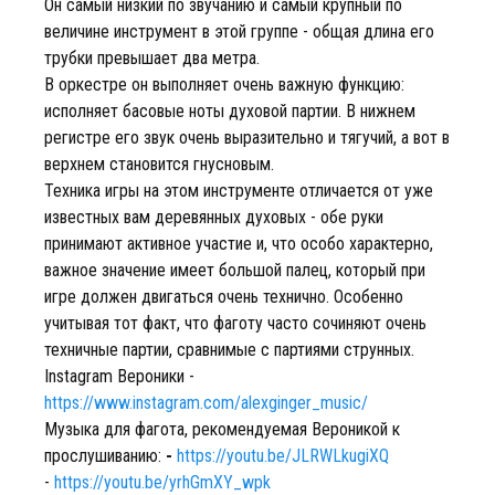
Он самый низкий по звучанию и самый крупный по
величине инструмент в этой группе - общая длина его
трубки превышает два метра.
В оркестре он выполняет очень важную функцию:
исполняет басовые ноты духовой партии. В нижнем
регистре его звук очень выразительно и тягучий, а вот в
верхнем становится гнусновым.
Техника игры на этом инструменте отличается от уже
известных вам деревянных духовых - обе руки
принимают активное участие и, что особо характерно,
важное значение имеет большой палец, который при
игре должен двигаться очень технично. Особенно
учитывая тот факт, что фаготу часто сочиняют очень
техничные партии, сравнимые с партиями струнных.
Instagram Вероники -
https://www.instagram.com/alexginger_music/
Музыка для фагота, рекомендуемая Вероникой к
прослушиванию:
-
https://youtu.be/JLRWLkugiXQ
-
https://youtu.be/yrhGmXY_wpk