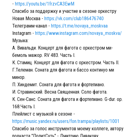
-
https://youtu.be/1frzvCA3EwM
Спасибо за поддержку и участие в сезоне оркестру
Новая Москва -
https://vk.com/club186476740
Телеграмм-канал -
https://t.me/novaya_moskvaa
Instagram -
https://www.instagram.com/novaya_moskva/
Музыка:
А. Вивальди. Концерт для фагота с оркестром ми-
бемоль мажор. RV 483. Часть I.
К. Стамиц. Концерт для фагота с оркестром. Часть II.
Г.Телеман. Соната для фагота и бассо континуо ми
минор.
П. Хиндемит. Соната для фагота и фортепиано.
И. Стравинский. Весна Священная. Соло фагота.
К. Сен-Санс. Соната для фагота и фортепиано. G-dur. op.
168.Часть I.
Плейлист с музыкой в сезоне -
https://music.yandex.ru/users/fon.trampa/playlists/1001
Спасибо за голос инструментов моему коллеге, автору
подкаста "ПолитСуть" - Дмитрию Дивакову.