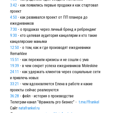
3:42
- как появились первые продажи и как стартовал
проект
4:50
- как развивался проект от ПП планера до
ежедневников
7:30
- о продажах через личный бренд и ребрендинг
9:30
- кто целевая аудитория канцелярии и кто такие
канцелярские маньяки
12:50
- о том, как и где производят ежедневники
Remarklee
15:51
- как пережили кризисы и не сошли с ума
19:39
- в чем секрет успеха ежедневников Moleskine
24:11
- как удержать клиентов через социальные сети
и привлечь новых
33:21
- чем вдохновляется Елена в работе и какие
проекты сейчас реализуются
36:28
- фейл - история о производстве
Телеграм-канал “Франкель pro бизнес” -
t.me/ffrankel
Сайт
natafrankel.ru