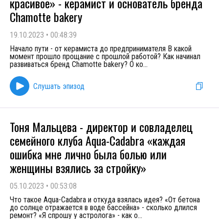
красивое» - керамист и основатель бренда
Chamotte bakery
19.10.2023
•
00:48:39
Начало пути - от керамиста до предпринимателя В какой
момент прошло прощание с прошлой работой? Как начинал
развиваться бренд Chamotte bakery? О ко
...
Слушать эпизод
Тоня Мальцева - директор и совладелец
семейного клуба Aqua-Cadabra «каждая
ошибка мне лично была болью или
женщины взялись за стройку»
05.10.2023
•
00:53:08
Что такое Aqua-Cadabra и откуда взялась идея? «От бетона
до солнце отражается в воде бассейна» - сколько длился
ремонт? «Я спрошу у астролога» - как о
...