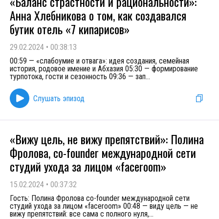
«Баланс страстности и рациональности»:
Анна Хлебникова о том, как создавался
бутик отель «7 кипарисов»
29.02.2024
•
00:38:13
00:59 — «слабоумие и отвага»: идея создания, семейная
история, родовое имение и Абхазия 05:30 — формирование
турпотока, гости и сезонность 09:36 — зап
...
Слушать эпизод
«Вижу цель, не вижу препятствий»: Полина
Фролова, co-founder международной сети
студий ухода за лицом «faceroom»
15.02.2024
•
00:37:32
Гость: Полина Фролова co-founder международной сети
студий ухода за лицом «faceroom» 00:48 — виду цель — не
вижу препятствий: все сама с полного нуля,
...