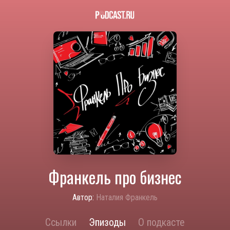
Франкель про бизнес
Автор:
Наталия Франкель
Ссылки
Эпизоды
О подкасте