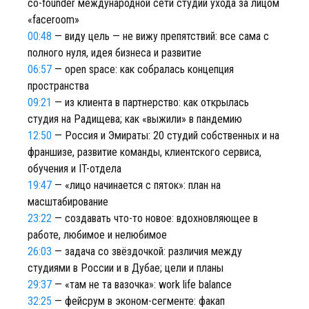
co-founder международной сети студий ухода за лицом
«faceroom»
00:48
— виду цель — не вижу препятствий: все сама с
полного нуля, идея бизнеса и развитие
06:57
— open space: как собралась концепция
пространства
09:21
— из клиента в партнерство: как открылась
студия на Радищева; как «выжили» в пандемию
12:50
— Россия и Эмираты: 20 студий собственных и на
франшизе, развитие команды, клиентского сервиса,
обучения и IT-отдела
19:47
— «лицо начинается с пяток»: план на
масштабирование
23:22
— создавать что-то новое: вдохновляющее в
работе, любимое и нелюбимое
26:03
— задача со звёздочкой: различия между
студиями в России и в Дубае; цели и планы
29:37
— «там не та вазочка»: work life balance
32:25
— фейсрум в эконом-сегменте: факап