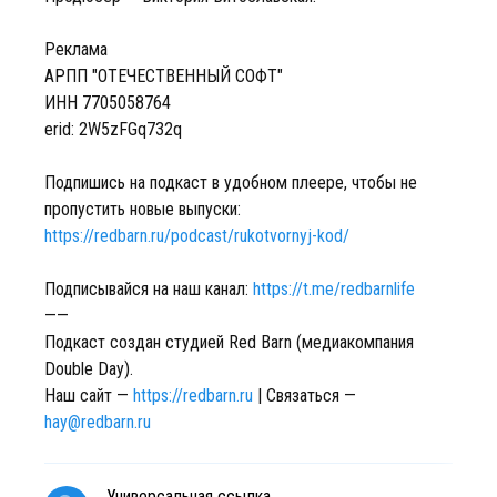
Реклама
АРПП "ОТЕЧЕСТВЕННЫЙ СОФТ"
ИНН 7705058764
erid: 2W5zFGq732q
Подпишись на подкаст в удобном плеере, чтобы не
пропустить новые выпуски:
https://redbarn.ru/podcast/rukotvornyj-kod/
Подписывайся на наш канал:
https://t.me/redbarnlife
——
Подкаст создан студией Red Barn (медиакомпания
Double Day).
Наш сайт —
https://redbarn.ru
| Связаться —
hay@redbarn.ru
Универсальная ссылка