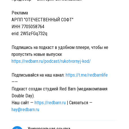
Реклама
АРПП "ОТЕЧЕСТВЕННЫЙ СОФТ"
ИНН 7705058764
erid: 2W5zFGq732q
Подпишись на подкаст в удобном плеере, чтобы не
пропустить новые выпуски:
https://redbarn.ru/podcast/rukotvornyj-kod/
Подписывайся на наш канал:
https://t.me/redbarnlife
——
Подкаст создан студией Red Barn (медиакомпания
Double Day).
Наш сайт —
https://redbarn.ru
| Связаться —
hay@redbarn.ru
Универсальная ссылка