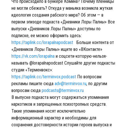
Что происходило в бункере Комина? Почему пленницы
не могли сбежать? Откуда у маньяка возникла жуткая
идеология создания рабского мира? Об этом — в
первом эпизоде подкаста «Дневники Лоры Палны» Все
выпуски «Дневников Лоры Палны» доступны по
подписке, ее можно оформить здесь:
https://taplink.cc/lorapalnapodcast
Больше контента от
«Дневников Лоры Палны» ищите во «ВКонтакте»
https://vk.com/lorapalna
и соцсети-которую-нельзя-
называть @lorapalnapodcast Слушайте другие подкасты
студии «Терменвокс»:
https://taplink.cc/terminvox.podcast
По вопросам
рекламы пишите сюда
adv@terminvox.ru
, по другим
вопросам сюда
podcasts@terminvox.ru
В выпуске подкаста могут содержаться упоминания
наркотиков и запрещенных психотропных средств.
Такие упоминания носят исключительно
информационный характер и необходимы для
сохранения достоверности истории героев выпуска и