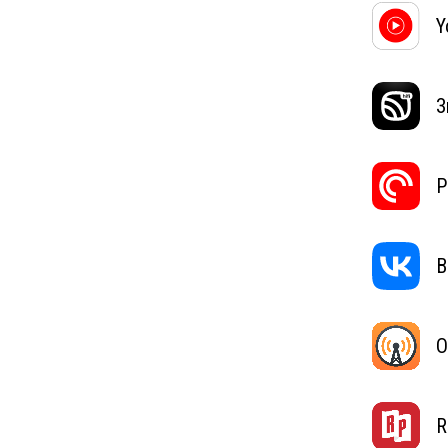
Y
З
P
В
O
R