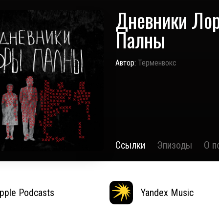
Дневники Ло
Палны
Автор:
Терменвокс
Ссылки
Эпизоды
О п
pple Podcasts
Yandex Music