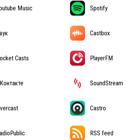
outube Music
Spotify
вук
Castbox
ocket Casts
PlayerFM
Контакте
SoundStream
vercast
Castro
adioPublic
RSS feed