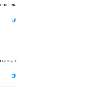
азывается.
я концерта