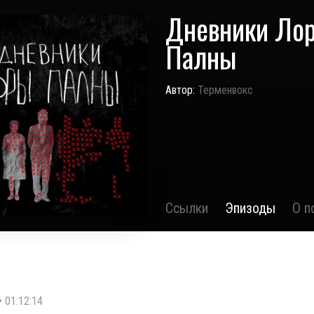
Дневники Ло
Палны
Автор:
Терменвокс
Ссылки
Эпизоды
О п
•
01:12:14