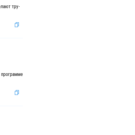
елают тру-
В программе