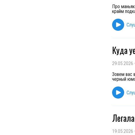
Про маньяк
крайм подк
Слу
Куда у
29.05.2026
Зовем вас 
черный юмо
Слу
Легала
19.05.2026