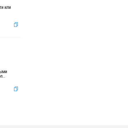
ти или
тыми
оп
...