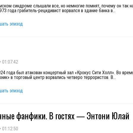
мском синдроме слышали все, но немногие помнят, почему он так н
973 года грабитель-рецидивист ворвался в здание банка в
...
шать эпизод
•
01:07:42
024 года был атакован концертный зал «Крокус Сити Холл». Во врем
кник» в торговый центр ворвались четверо террористов. В
...
шать эпизод
ные фанфики. В гостях — Энтони Юлай
•
01:12:50