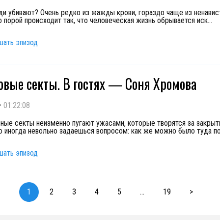
и убивают? Очень редко из жажды крови, гораздо чаще из ненавис
о порой происходит так, что человеческая жизнь обрывается иск
...
шать эпизод
вые секты. В гостях — Соня Хромова
•
01:22:08
ные секты неизменно пугают ужасами, которые творятся за закры
о иногда невольно задаешься вопросом: как же можно было туда п
шать эпизод
1
2
3
4
5
...
19
>