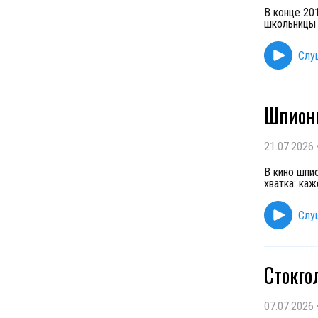
В конце 20
школьницы 
Слу
Шпионы
21.07.2026
В кино шпи
хватка: ка
Слу
Стокго
07.07.2026