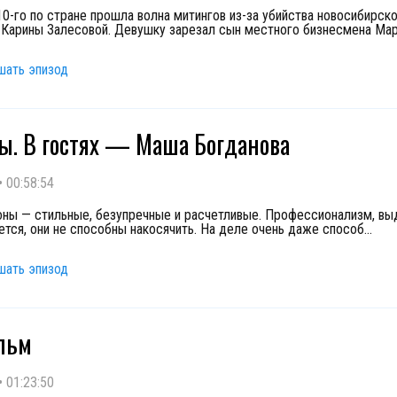
10-го по стране прошла волна митингов из-за убийства новосибирск
Карины Залесовой. Девушку зарезал сын местного бизнесмена Ма
шать эпизод
. В гостях — Маша Богданова
•
00:58:54
оны — стильные, безупречные и расчетливые. Профессионализм, вы
жется, они не способны накосячить. На деле очень даже способ
...
шать эпизод
льм
•
01:23:50