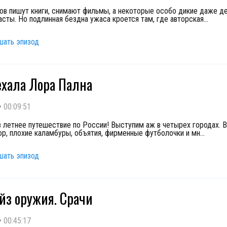
ов пишут книги, снимают фильмы, а некоторые особо дикие даже д
асты. Но подлинная бездна ужаса кроется там, где авторская
...
шать эпизод
ехала Лора Пална
•
00:09:51
в летнее путешествие по России! Выступим аж в четырех городах. 
р, плохие каламбуры, объятия, фирменные футболочки и мн
...
шать эпизод
йз оружия. Срачи
•
00:45:17