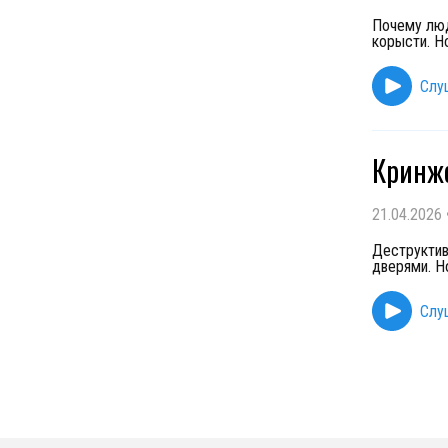
Почему люд
корысти. Н
Слу
Кринжо
21.04.2026
Деструктив
дверями. Н
Слу