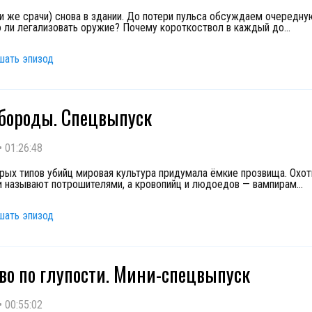
и же срачи) снова в здании. До потери пульса обсуждаем очередн
о ли легализовать оружие? Почему короткоствол в каждый до
...
шать эпизод
бороды. Спецвыпуск
•
01:26:48
рых типов убийц мировая культура придумала ёмкие прозвища. Охот
 называют потрошителями, а кровопийц и людоедов — вампирам
...
шать эпизод
во по глупости. Мини-спецвыпуск
•
00:55:02