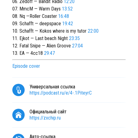
06. Zedoff — Bandit Radio
12:20
07. MmcM — Warm Days
13:52
08. Nq —Roller Coaster
16:48
09. Schafft — deepspace
19:42
10. Schafft — Kokos where is my tutor
22:00
11. Ejkot — Last beach Night
23:35
12. Fatal Snipe — Alien Groove
27:04
13. EA — 4cc18
29:47
Episode cover
Универсальная ссылка
https://podcast.ru/e/4-.1PiteyrC
Официальный сайт
https://zxchip.ru
Авто-ссылка