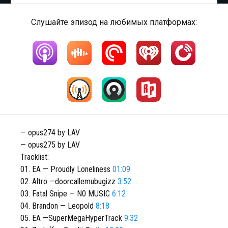
Слушайте эпизод на любимых платформах:
— opus274 by LAV
— opus275 by LAV
Tracklist:
01. EA — Proudly Loneliness
01:09
02. Altro —doorcallemubugizz
3:52
03. Fatal Snipe — N0 MUSIC
6:12
04. Brandon — Leopold
8:18
05. EA —SuperMegaHyperTrack
9:32