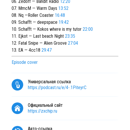
06. Zedoff — Bandit Radio
12:20
07. MmcM — Warm Days
13:52
08. Nq —Roller Coaster
16:48
09. Schafft — deepspace
19:42
10. Schafft — Kokos where is my tutor
22:00
11. Ejkot — Last beach Night
23:35
12. Fatal Snipe — Alien Groove
27:04
13. EA — 4cc18
29:47
Episode cover
Универсальная ссылка
https://podcast.ru/e/4-.1PiteyrC
Официальный сайт
https://zxchip.ru
Авто-ссылка