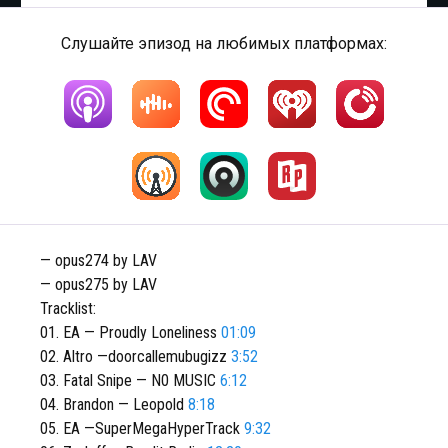
Слушайте эпизод на любимых платформах:
— opus274 by LAV
— opus275 by LAV
Tracklist:
01. EA — Proudly Loneliness
01:09
02. Altro —doorcallemubugizz
3:52
03. Fatal Snipe — N0 MUSIC
6:12
04. Brandon — Leopold
8:18
05. EA —SuperMegaHyperTrack
9:32