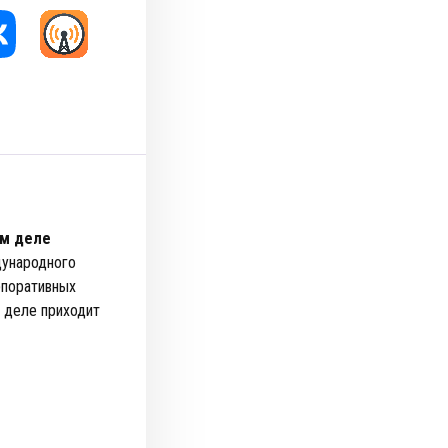
ом деле
дународного
рпоративных
м деле приходит