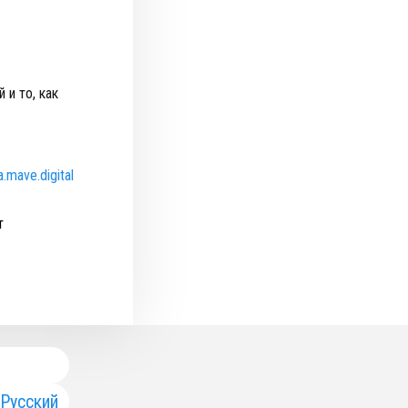
 и то, как
a.mave.digital
т
Русский