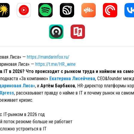
овая Лиса» —
https://mandarinfox.ru/
ариновая Лиса» —
https://t.me/HR_wine
 в IT в 2026? Что происходит с рынком труда и наймом на сам
 подкаста «За компанию»
Екатерина Лисейчева
, CEO&founder меж
дариновая Лиса»
, и
Артём Барбаков
, HR-директор платформы ко
Xpress
, рассказывает правду о найме в IT и почему рынок на само
ереживает кризис.
с IT-рынком в 2026 год
й поток резюме больше не работает
сложно устроиться в IT