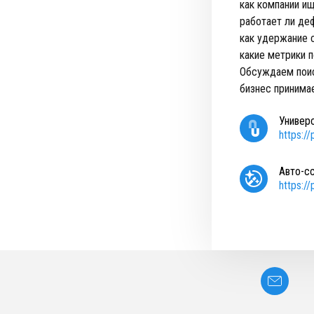
как компании и
работает ли де
как удержание 
какие метрики 
Обсуждаем поиск
бизнес принима
Универ
https:/
Авто-с
https:/