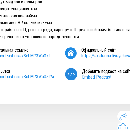
щут мидлов и сеньоров
фицит специалистов
стало важнее найма
помогают HR не сойти с ума
 работы в IT, рынок труда, карьеру в IT, реальный найм без иллюзий
ет решения в условиях неопределённости.
сальная ссылка
Официальный сайт
/podcast.ru/e/3xLM73Wa0zf
https://ekaterina-liseychev
сылка
Добавить подкаст на сай
/podcast.ru/e/3xLM73Wa0zf?a
Embed Podcast