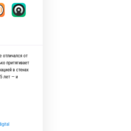
е отличался от
ько притягивает
ацией в стенах
5 лет — и
igital