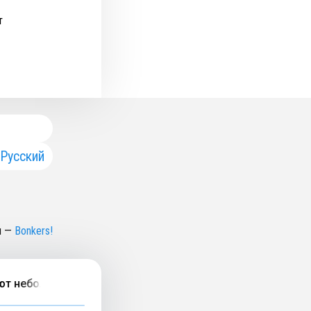
т
Русский
н
—
Bonkers!
 небольшие города и молодежь в них?