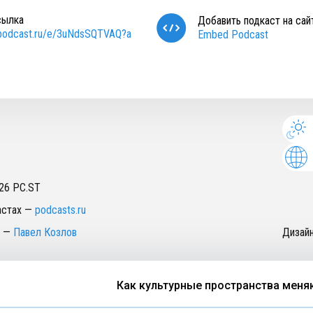
сылка
Добавить подкаст на сай
/podcast.ru/e/3uNdsSQTVAQ?a
Embed Podcast
26
PC.ST
астах
—
podcasts.ru
—
Павел Козлов
Дизай
Как культурные пространства меняют