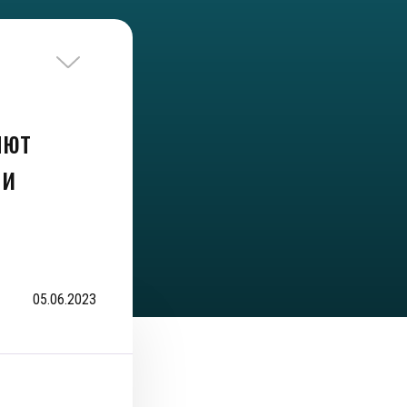
яют
 и
05.06.2023