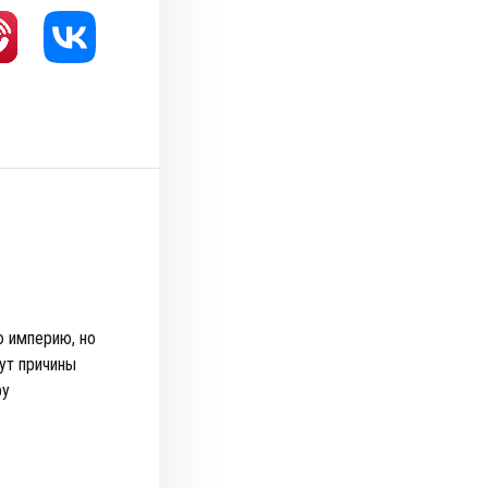
ю империю, но
ут причины
ру