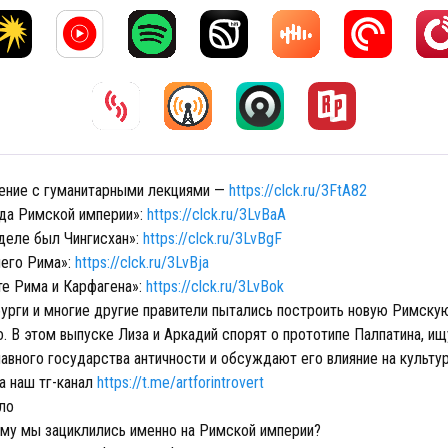
ение с гуманитарными лекциями —
https://clck.ru/3FtA82
да Римской империи»:
https://clck.ru/3LvBaA
деле был Чингисхан»:
https://clck.ru/3LvBgF
его Рима»:
https://clck.ru/3LvBja
те Рима и Карфагена»:
https://clck.ru/3LvBok
бурги и многие другие правители пытались построить новую Римску
. В этом выпуске Лиза и Аркадий спорят о прототипе Палпатина, ищ
авного государства античности и обсуждают его влияние на культу
а наш тг-канал
https://t.me/artforintrovert
ло
му мы зациклились именно на Римской империи?