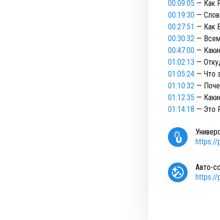
00:09:05
— Как Р
00:19:30
— Слова
00:27:51
— Как 
00:30:32
— Всем
00:47:00
— Какие
01:02:13
— Откуд
01:05:24
— Что з
01:10:32
— Поче
01:12:35
— Каки
01:14:18
— Это Р
Универ
https:/
Авто-с
https:/