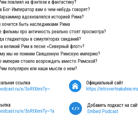
им повлиял на фэнтези и фантастику?
 Бог-Император вам о чем-нибудь говорят?
Вархаммер вдохновлялся историей Рима?
 хочется быть наследниками Рима
 фильмы про античность реально стоят просмотра?
а гладиаторы в симуляторах свиданий?
а великий Рим в песне «Северный флот»?
му мы не помним Священную Римскую империю?
е империи стоило возрождать вместо Римской?
им популярен или наши мысли о нем?
сальная ссылка
Официальный сайт
/podcast.ru/e/3oRtXimiTy~
https://introvertnakuhne.ma
сылка
Добавить подкаст на сай
/podcast.ru/e/3oRtXimiTy~?a
Embed Podcast