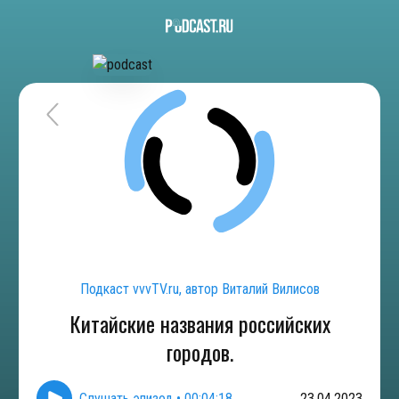
Подкаст vvvTV.ru, автор Виталий Вилисов
Китайские названия российских
городов.
Слушать эпизод
•
00:04:18
23.04.2023