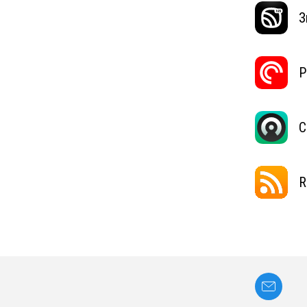
З
P
C
R