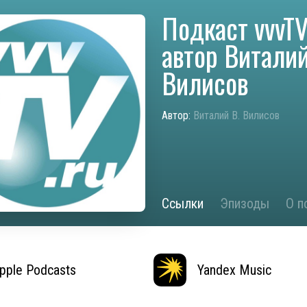
Подкаст vvvTV
автор Витали
Вилисов
Автор:
Виталий В. Вилисов
Ссылки
Эпизоды
О п
pple Podcasts
Yandex Music