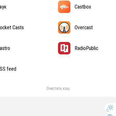
вук
Castbox
ocket Casts
Overcast
astro
RadioPublic
SS feed
Очистить кэш