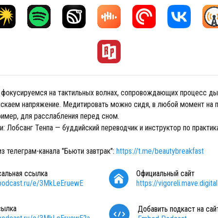
е фокусируемся на тактильных волнах, сопровождающих процесс дых
ускаем напряжение. Медитировать можно сидя, в любой момент на 
ример, для расслабления перед сном.
и: Лобсанг Тенпа — буддийский переводчик и инструктор по практик
з телеграм-канала "Бьюти завтрак":
https://t.me/beautybreakfast
сальная ссылка
Официальный сайт
/podcast.ru/e/3MkLeEruewE
https://vigoreli.mave.digital
сылка
Добавить подкаст на сай