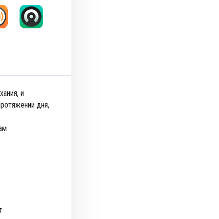
ания, и
протяжении дня,
ам
т