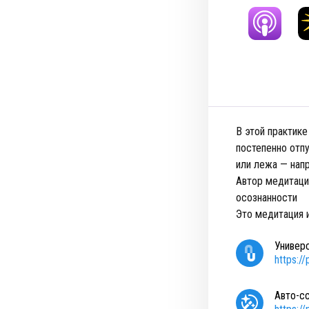
В этой практик
постепенно отп
или лежа — нап
Автор медитаци
осознанности
Это медитация и
Универ
https:/
Авто-с