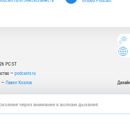
/podcast.ru/e/3MkLeEruewE?a
Embed Podcast
26
PC.ST
астах
—
podcasts.ru
—
Павел Козлов
Дизай
окоение через внимание к волнам дыхания