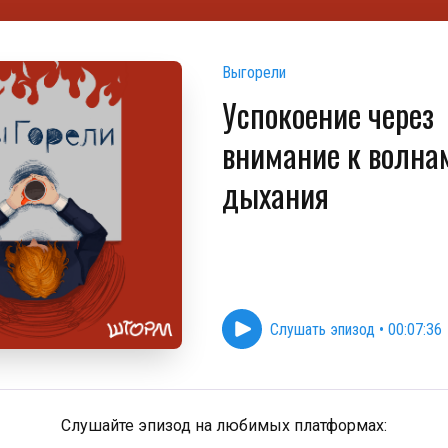
Выгорели
Успокоение через
внимание к волна
дыхания
Слушать эпизод
•
00:07:36
Слушайте эпизод на любимых платформах: