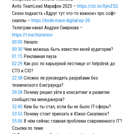
Avito TeamLead Марафон 2025 –
https://clc.to/0jmZ5Q
Сезон подкаста «Вдруг тут что-то важное» про софт-
скиллы –
https://kode.mave.digital/ep-20
Телеграм-канал Андрея Смирнова –
https://t.me/itsmirnov
00:00
Начало
00:30
Чем можешь быть известен моей аудитории?
01:15
Рекламная пауза
02:29
Как рос по карьерной лестнице от helpdesk до
CTO и CIO?
22:58
Сложно ли руководить разрабами без
технического бэкграунда?
29:28
Почему решил уйти в консалтинг и развитие
сообщества менеджеров?
52:40
Кем бы ты стал, если бы не было IT-сферы?
53:53
Почему стоит приехать в Южно-Сахалинск?
55:06
В чём сейчас главная проблема современного IT?
Ссылки по теме: