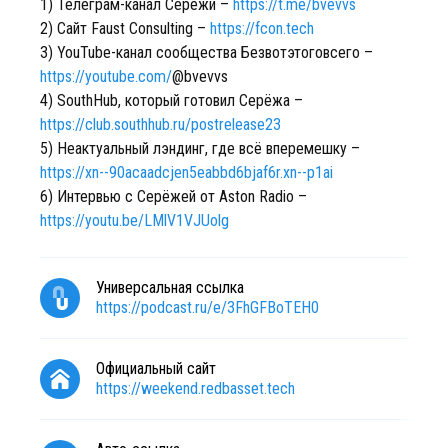
1) Телеграм-канал Серёжи –
https://t.me/bvevvs
2) Сайт Faust Consulting –
https://fcon.tech
3) YouTube-канал сообщества Безвотэтоговсего –
https://youtube.com/
@bvevvs
4) SouthHub, который готовил Серёжа –
https://club.southhub.ru/postrelease23
5) Неактуальный лэндинг, где всё вперемешку –
https://xn--90acaadcjen5eabbd6bjaf6r.xn--p1ai
6) Интервью с Серёжей от Aston Radio –
https://youtu.be/LMlV1VJUolg
Универсальная ссылка
https://podcast.ru/e/3FhGFBoTEH0
Официальный сайт
https://weekend.redbasset.tech