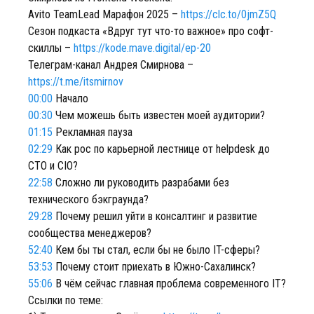
Avito TeamLead Марафон 2025 –
https://clc.to/0jmZ5Q
Сезон подкаста «Вдруг тут что-то важное» про софт-
скиллы –
https://kode.mave.digital/ep-20
Телеграм-канал Андрея Смирнова –
https://t.me/itsmirnov
00:00
Начало
00:30
Чем можешь быть известен моей аудитории?
01:15
Рекламная пауза
02:29
Как рос по карьерной лестнице от helpdesk до
CTO и CIO?
22:58
Сложно ли руководить разрабами без
технического бэкграунда?
29:28
Почему решил уйти в консалтинг и развитие
сообщества менеджеров?
52:40
Кем бы ты стал, если бы не было IT-сферы?
53:53
Почему стоит приехать в Южно-Сахалинск?
55:06
В чём сейчас главная проблема современного IT?
Ссылки по теме: