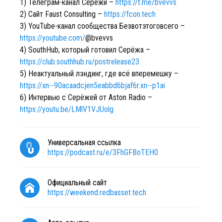
1) Телеграм-канал Серёжи –
https://t.me/bvevvs
2) Сайт Faust Consulting –
https://fcon.tech
3) YouTube-канал сообщества Безвотэтоговсего –
https://youtube.com/
@bvevvs
4) SouthHub, который готовил Серёжа –
https://club.southhub.ru/postrelease23
5) Неактуальный лэндинг, где всё вперемешку –
https://xn--90acaadcjen5eabbd6bjaf6r.xn--p1ai
6) Интервью с Серёжей от Aston Radio –
https://youtu.be/LMlV1VJUolg
Универсальная ссылка
https://podcast.ru/e/3FhGFBoTEH0
Официальный сайт
https://weekend.redbasset.tech