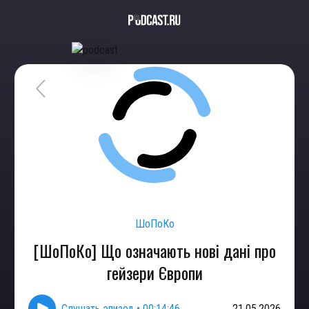
ШоПоКо
[ШоПоКо] Що означають нові дані про
гейзери Європи
Слушать эпизод
•
00:14:46
21.05.2026