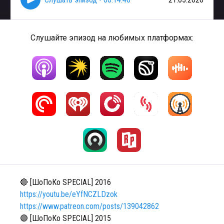
Слушайте эпизод на любимых платформах:
🔴 [ШоПоКо SPECIAL] 2016
https://youtu.be/eYfNCZLDzok
https://www.patreon.com/posts/139042862
🟣 [ШоПоКо SPECIAL] 2015