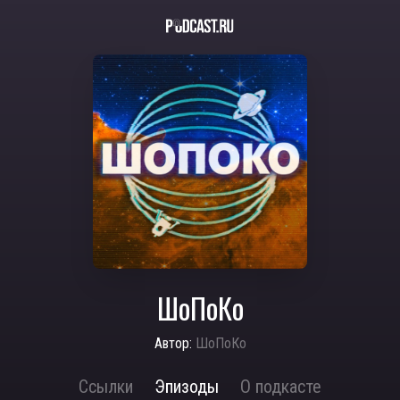
ШоПоКо
Автор:
ШоПоКо
Ссылки
Эпизоды
О подкасте