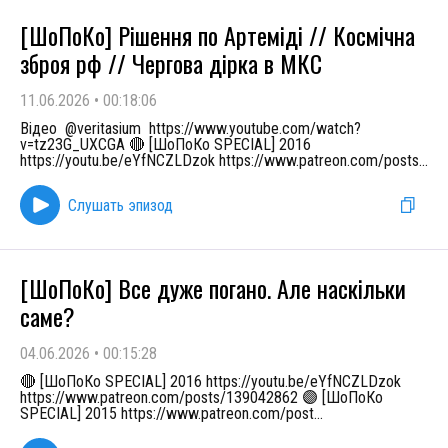
[ШоПоКо] Рішення по Артеміді // Космічна
зброя рф // Чергова дірка в МКС
11.06.2026
•
00:18:06
Відео ⁨@veritasium⁩ https://www.youtube.com/watch?
v=tz23G_UXCGA 🔴 [ШоПоКо SPECIAL] 2016
https://youtu.be/eYfNCZLDzok https://www.patreon.com/posts
...
Слушать эпизод
[ШоПоКо] Все дуже погано. Але наскільки
саме?
04.06.2026
•
00:15:28
🔴 [ШоПоКо SPECIAL] 2016 https://youtu.be/eYfNCZLDzok
https://www.patreon.com/posts/139042862 🟣 [ШоПоКо
SPECIAL] 2015 https://www.patreon.com/post
...