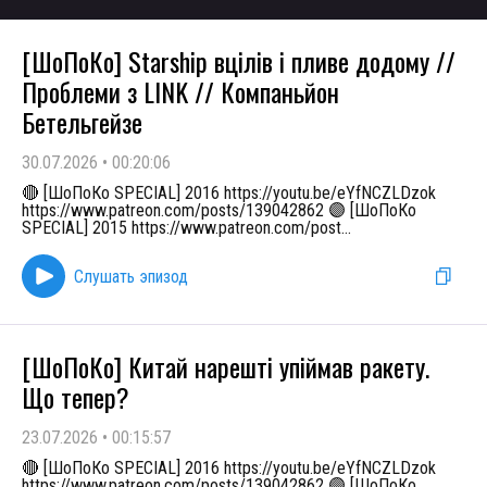
[ШоПоКо] Starship вцілів і пливе додому //
Проблеми з LINK // Компаньйон
Бетельгейзе
30.07.2026
•
00:20:06
🔴 [ШоПоКо SPECIAL] 2016 https://youtu.be/eYfNCZLDzok
https://www.patreon.com/posts/139042862 🟣 [ШоПоКо
SPECIAL] 2015 https://www.patreon.com/post
...
Слушать эпизод
[ШоПоКо] Китай нарешті упіймав ракету.
Що тепер?
23.07.2026
•
00:15:57
🔴 [ШоПоКо SPECIAL] 2016 https://youtu.be/eYfNCZLDzok
https://www.patreon.com/posts/139042862 🟣 [ШоПоКо