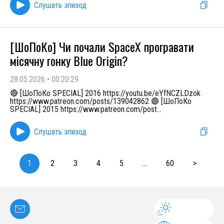
Слушать эпизод
[ШоПоКо] Чи почали SpaceX програвати
місячну гонку Blue Origin?
28.05.2026
•
00:20:29
🔴 [ШоПоКо SPECIAL] 2016 https://youtu.be/eYfNCZLDzok
https://www.patreon.com/posts/139042862 🟣 [ШоПоКо
SPECIAL] 2015 https://www.patreon.com/post
...
Слушать эпизод
1
2
3
4
5
...
60
>