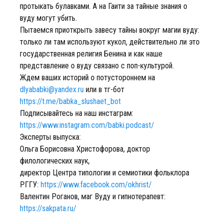
протыкать булавками. А на Гаити за тайные знания о
вуду могут убить.
Пытаемся приоткрыть завесу тайны вокруг магии вуду:
только ли там используют кукол, действительно ли это
государственная религия Бенина и как наше
представление о вуду связано с поп-культурой.
Ждем ваших историй о потустороннем на
dlyababki@yandex.ru
или в тг-бот
https://t.me/babka_slushaet_bot
Подписывайтесь на наш инстаграм:
https://www.instagram.com/babki.podcast/
Эксперты выпуска:
Ольга Борисовна Христофорова, доктор
филологических наук,
директор Центра типологии и семиотики фольклора
РГГУ:
https://www.facebook.com/okhrist/
Валентин Роганов, маг Вуду и гипнотерапевт:
https://sakpata.ru/