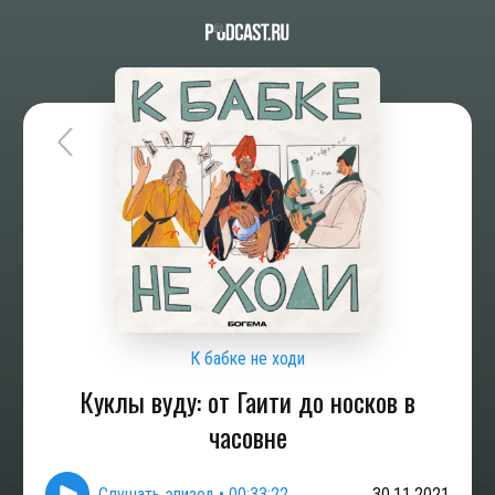
К бабке не ходи
Куклы вуду: от Гаити до носков в
часовне
Слушать эпизод
•
00:33:22
30.11.2021