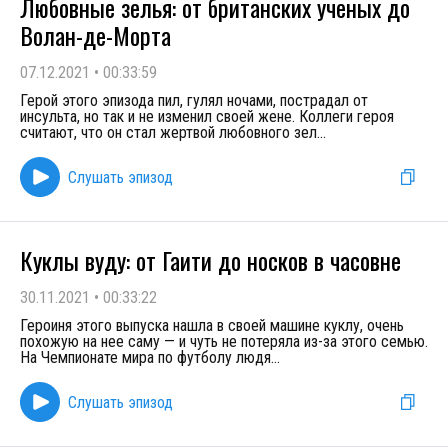
Любовные зелья: от британских ученых до
Волан-де-Морта
07.12.2021
•
00:33:59
Герой этого эпизода пил, гулял ночами, пострадал от
инсульта, но так и не изменил своей жене. Коллеги героя
считают, что он стал жертвой любовного зел
...
Слушать эпизод
Куклы вуду: от Гаити до носков в часовне
30.11.2021
•
00:33:22
Героиня этого выпуска нашла в своей машине куклу, очень
похожую на нее саму — и чуть не потеряла из-за этого семью.
На Чемпионате мира по футболу людя
...
Слушать эпизод