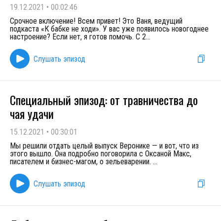
19.12.2021
•
00:02:46
Срочное включение! Всем привет! Это Ваня, ведущий
подкаста «К бабке не ходи». У вас уже появилось новогоднее
настроение? Если нет, я готов помочь. С 2
...
Слушать эпизод
Специальный эпизод: от травничества до
чая удачи
15.12.2021
•
00:30:01
Мы решили отдать целый выпуск Веронике — и вот, что из
этого вышло. Она подробно поговорила с Оксаной Макс,
писателем и бизнес-магом, о зельеварении.
...
Слушать эпизод