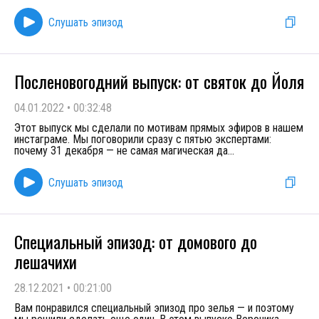
Слушать эпизод
Посленовогодний выпуск: от святок до Йоля
04.01.2022
•
00:32:48
Этот выпуск мы сделали по мотивам прямых эфиров в нашем
инстаграме. Мы поговорили сразу с пятью экспертами:
почему 31 декабря — не самая магическая да
...
Слушать эпизод
Специальный эпизод: от домового до
лешачихи
28.12.2021
•
00:21:00
Вам понравился специальный эпизод про зелья — и поэтому